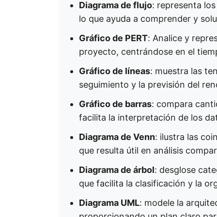
Diagrama de flujo
: representa los
lo que ayuda a comprender y soluc
Gráfico de PERT
: Analice y repr
proyecto, centrándose en el tiemp
Gráfico de líneas
: muestra las ten
seguimiento y la previsión del rend
Gráfico de barras
: compara canti
facilita la interpretación de los dat
Diagrama de Venn
: ilustra las co
que resulta útil en análisis compara
Diagrama de árbol
: desglose cate
que facilita la clasificación y la or
Diagrama UML
: modele la arquite
proporcionando un plan claro para 