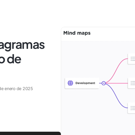
iagramas
po de
de enero de 2025