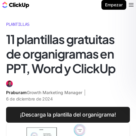
ClickUp Blog
Empezar
Ope
PLANTILLAS
11 plantillas gratuitas
de organigramas en
PPT, Word y ClickUp
Praburam
Growth Marketing Manager
6 de diciembre de 2024
¡Descarga la plantilla del organigrama!