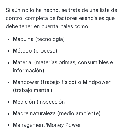
Si aún no lo ha hecho, se trata de una lista de
control completa de factores esenciales que
debe tener en cuenta, tales como:
M
áquina (tecnología)
M
étodo (proceso)
M
aterial (materias primas, consumibles e
información)
M
anpower (trabajo físico) o
M
indpower
(trabajo mental)
M
edición (inspección)
M
adre naturaleza (medio ambiente)
M
anagement/
M
oney Power