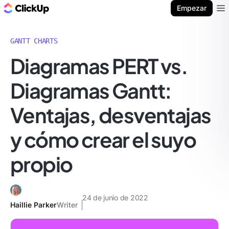
ClickUp Blog
Empezar
Ope
GANTT CHARTS
Diagramas PERT vs.
Diagramas Gantt:
Ventajas, desventajas
y cómo crear el suyo
propio
24 de junio de 2022
Haillie Parker
Writer