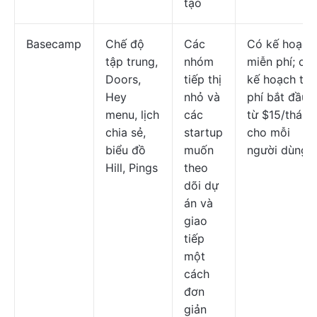
tạo
Basecamp
Chế độ
Các
Có kế hoạch
tập trung,
nhóm
miễn phí; cá
Doors,
tiếp thị
kế hoạch trả
Hey
nhỏ và
phí bắt đầu
menu, lịch
các
từ $15/tháng
chia sẻ,
startup
cho mỗi
biểu đồ
muốn
người dùng
Hill, Pings
theo
dõi dự
án và
giao
tiếp
một
cách
đơn
giản