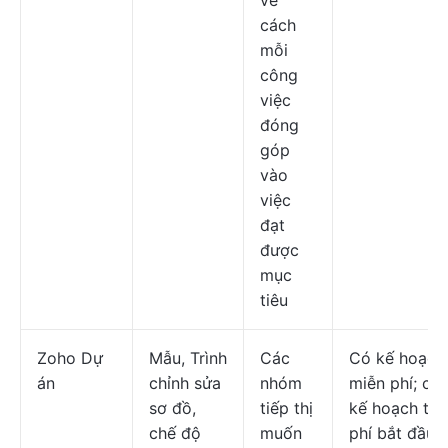
về
cách
mỗi
công
việc
đóng
góp
vào
việc
đạt
được
mục
tiêu
Zoho Dự
Mẫu, Trình
Các
Có kế hoạch
án
chỉnh sửa
nhóm
miễn phí; cá
sơ đồ,
tiếp thị
kế hoạch trả
chế độ
muốn
phí bắt đầu