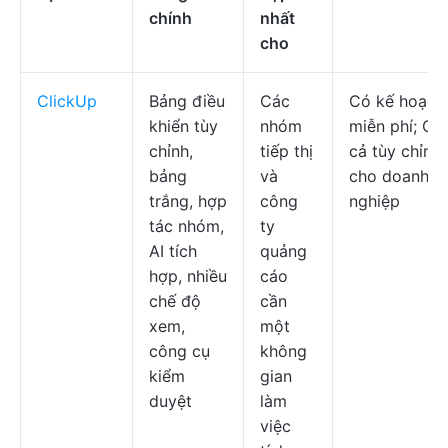
chính
nhất
cho
ClickUp
Bảng điều
Các
Có kế hoạch
khiển tùy
nhóm
miễn phí; Giá
chỉnh,
tiếp thị
cả tùy chỉnh
bảng
và
cho doanh
trắng, hợp
công
nghiệp
tác nhóm,
ty
AI tích
quảng
hợp, nhiều
cáo
chế độ
cần
xem,
một
công cụ
không
kiểm
gian
duyệt
làm
việc