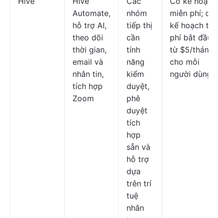
Hive
Hive
Các
Có kế hoạch
Automate,
nhóm
miễn phí; cá
hỗ trợ AI,
tiếp thị
kế hoạch trả
theo dõi
cần
phí bắt đầu
thời gian,
tính
từ $5/tháng
email và
năng
cho mỗi
nhắn tin,
kiểm
người dùng
tích hợp
duyệt,
Zoom
phê
duyệt
tích
hợp
sẵn và
hỗ trợ
dựa
trên trí
tuệ
nhân