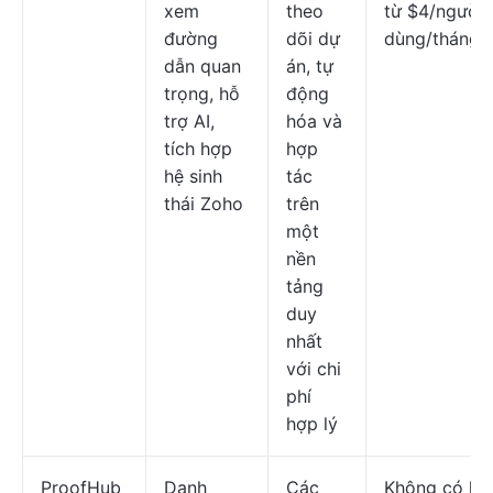
xem
theo
từ $4/người
đường
dõi dự
dùng/tháng
dẫn quan
án, tự
trọng, hỗ
động
trợ AI,
hóa và
tích hợp
hợp
hệ sinh
tác
thái Zoho
trên
một
nền
tảng
duy
nhất
với chi
phí
hợp lý
ProofHub
Danh
Các
Không có kế