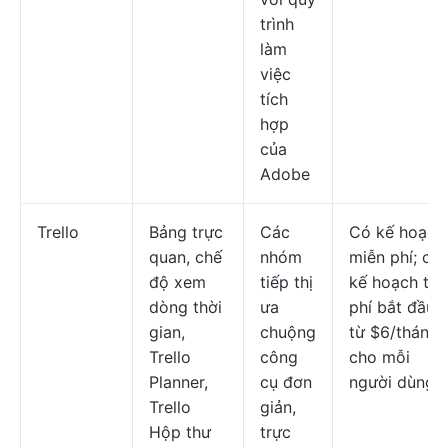
trình
làm
việc
tích
hợp
của
Adobe
Trello
Bảng trực
Các
Có kế hoạch
quan, chế
nhóm
miễn phí; cá
độ xem
tiếp thị
kế hoạch trả
dòng thời
ưa
phí bắt đầu
gian,
chuộng
từ $6/tháng
Trello
công
cho mỗi
Planner,
cụ đơn
người dùng
Trello
giản,
Hộp thư
trực