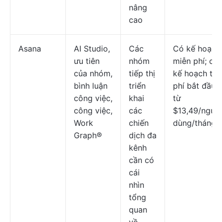
nâng
cao
Asana
AI Studio,
Các
Có kế hoạch
ưu tiên
nhóm
miễn phí; cá
của nhóm,
tiếp thị
kế hoạch trả
bình luận
triển
phí bắt đầu
công việc,
khai
từ
công việc,
các
$13,49/ngườ
Work
chiến
dùng/tháng
Graph®
dịch đa
kênh
cần có
cái
nhìn
tổng
quan