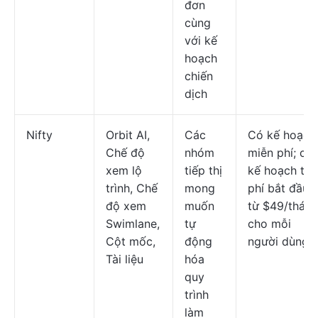
đơn
cùng
với kế
hoạch
chiến
dịch
Nifty
Orbit AI,
Các
Có kế hoạch
Chế độ
nhóm
miễn phí; cá
xem lộ
tiếp thị
kế hoạch trả
trình, Chế
mong
phí bắt đầu
độ xem
muốn
từ $49/thán
Swimlane,
tự
cho mỗi
Cột mốc,
động
người dùng
Tài liệu
hóa
quy
trình
làm