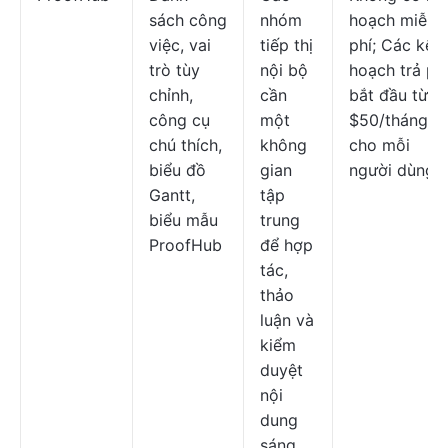
sách công
nhóm
hoạch miễn
việc, vai
tiếp thị
phí; Các kế
trò tùy
nội bộ
hoạch trả ph
chỉnh,
cần
bắt đầu từ
công cụ
một
$50/tháng
chú thích,
không
cho mỗi
biểu đồ
gian
người dùng
Gantt,
tập
biểu mẫu
trung
ProofHub
để hợp
tác,
thảo
luận và
kiểm
duyệt
nội
dung
sáng