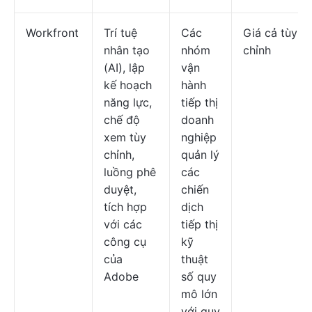
Workfront
Trí tuệ
Các
Giá cả tùy
nhân tạo
nhóm
chỉnh
(AI), lập
vận
kế hoạch
hành
năng lực,
tiếp thị
chế độ
doanh
xem tùy
nghiệp
chỉnh,
quản lý
luồng phê
các
duyệt,
chiến
tích hợp
dịch
với các
tiếp thị
công cụ
kỹ
của
thuật
Adobe
số quy
mô lớn
với quy