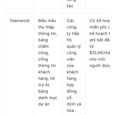
tạo
Teamwork
Biểu mẫu
Các
Có kế hoạch
thu thập
công
miễn phí; cá
thông tin,
ty tiếp
kế hoạch trả
bảng
thị
phí bắt đầu
chấm
quản lý
từ
công,
công
$10,99/thán
cổng
việc
cho mỗi
thông tin
của
người dùng
khách
khách
hàng, hỗ
hàng,
trợ AI,
hợp
bảng
đồng
danh mục
cố
dự án
định và
hóa