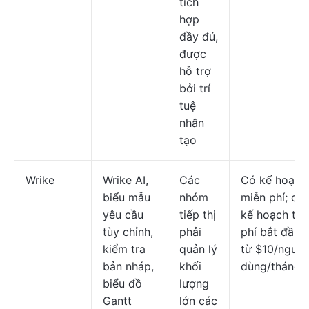
tích
hợp
đầy đủ,
được
hỗ trợ
bởi trí
tuệ
nhân
tạo
Wrike
Wrike AI,
Các
Có kế hoạch
biểu mẫu
nhóm
miễn phí; cá
yêu cầu
tiếp thị
kế hoạch trả
tùy chỉnh,
phải
phí bắt đầu
kiểm tra
quản lý
từ $10/người
bản nháp,
khối
dùng/tháng
biểu đồ
lượng
Gantt
lớn các