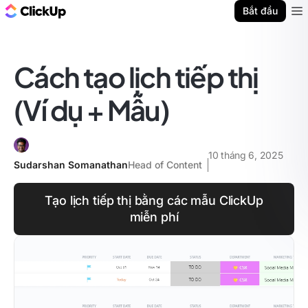
ClickUp Blog
Bắt đầu
Ope
Cách tạo lịch tiếp thị
(Ví dụ + Mẫu)
10 tháng 6, 2025
Sudarshan Somanathan
Head of Content
Tạo lịch tiếp thị bằng các mẫu ClickUp
miễn phí