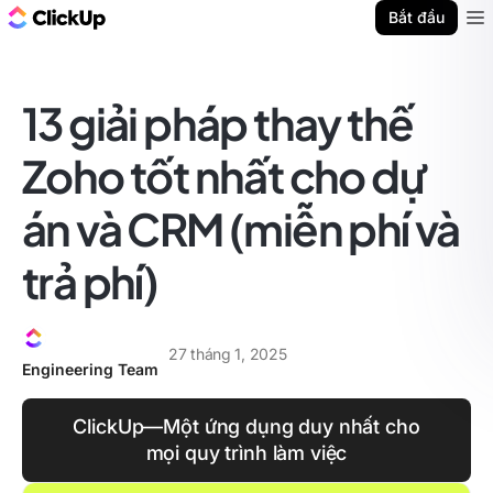
ClickUp Blog
Bắt đầu
Ope
13 giải pháp thay thế
Zoho tốt nhất cho dự
án và CRM (miễn phí và
trả phí)
27 tháng 1, 2025
Engineering Team
ClickUp—Một ứng dụng duy nhất cho
mọi quy trình làm việc