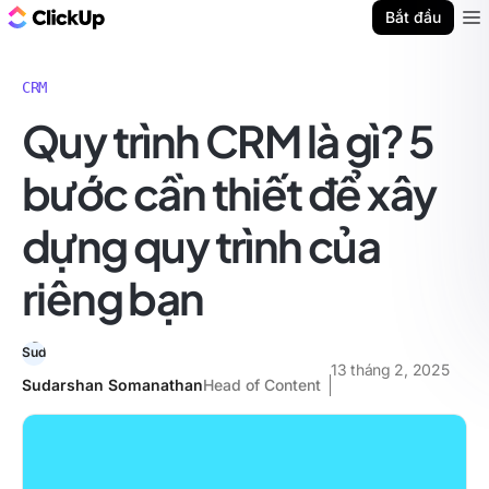
ClickUp Blog
Bắt đầu
Ope
CRM
Quy trình CRM là gì? 5
bước cần thiết để xây
dựng quy trình của
riêng bạn
13 tháng 2, 2025
Sudarshan Somanathan
Head of Content