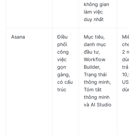
không gian
làm việc
duy nhất
Asana
Điều
Mục tiêu,
Miễn 
phối
danh mục
cho t
công
đầu tư,
2 ngư
việc
Workflow
dùng;
gọn
Builder,
trả ph
gàng,
Trạng thái
10,99
có cấu
thông minh,
USD/
trúc
Tóm tắt
dùng
thông minh
và AI Studio