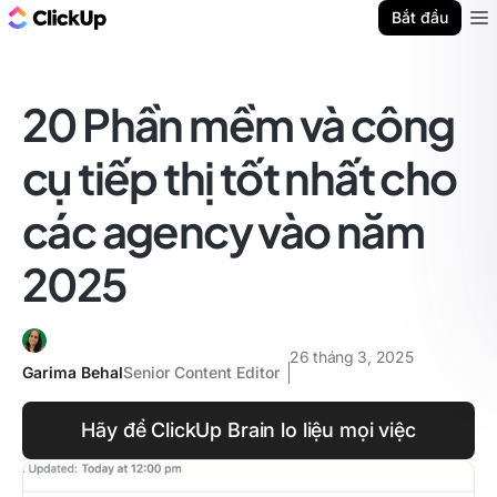
ClickUp Blog
Bắt đầu
Ope
20 Phần mềm và công
cụ tiếp thị tốt nhất cho
các agency vào năm
2025
26 tháng 3, 2025
Garima Behal
Senior Content Editor
Hãy để ClickUp Brain lo liệu mọi việc