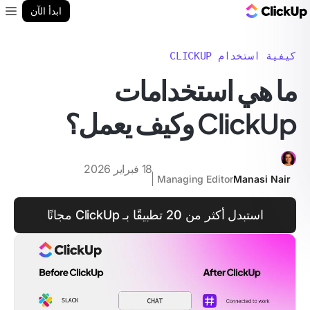
مدونة ClickUp
ابدأ الآن
enu
كيفية استخدام CLICKUP
ما هي استخدامات
ClickUp وكيف يعمل؟
18 فبراير 2026
Managing Editor
Manasi Nair
استبدل أكثر من 20 تطبيقًا بـ ClickUp مجانًا