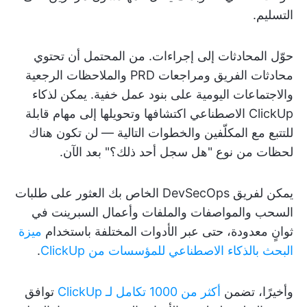
التسليم.
حوّل المحادثات إلى إجراءات. من المحتمل أن تحتوي
محادثات الفريق ومراجعات PRD والملاحظات الرجعية
والاجتماعات اليومية على بنود عمل خفية. يمكن لذكاء
ClickUp الاصطناعي اكتشافها وتحويلها إلى مهام قابلة
للتتبع مع المكلّفين والخطوات التالية — لن تكون هناك
لحظات من نوع "هل سجل أحد ذلك؟" بعد الآن.
يمكن لفريق DevSecOps الخاص بك العثور على طلبات
السحب والمواصفات والملفات وأعمال السبرينت في
ثوانٍ معدودة، حتى عبر الأدوات المختلفة باستخدام
ميزة
البحث بالذكاء الاصطناعي للمؤسسات من ClickUp
.
وأخيرًا، تضمن
أكثر من 1000 تكامل لـ ClickUp
توافق