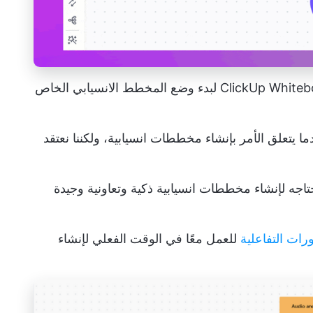
قم بتحويل الأشكال إلى مهام على لوحة ClickUp Whiteboard لبدء وضع المخطط الانسيابي الخاص
ر ببالك عندما يتعلق الأمر بإنشاء مخططات انسيابية، ولكننا نعتقد
اجه لإنشاء مخططات انسيابية ذكية وتعاونية وجيدة
رات التفاعلية
للعمل معًا في الوقت الفعلي لإنشاء