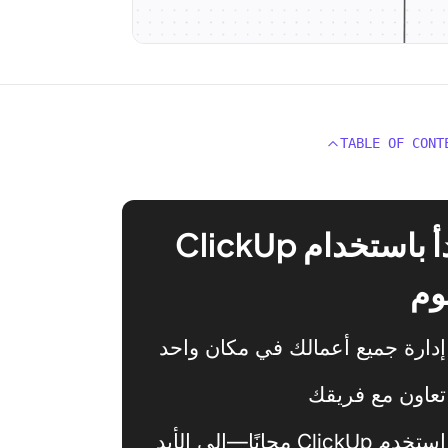
TABLE OF CONT
ابدأ باستخدام ClickUp
وم
إدارة جميع أعمالك في مكان واحد
تعاون مع فريقك
استخدم ClickUp مجانًا—إلى الأبد