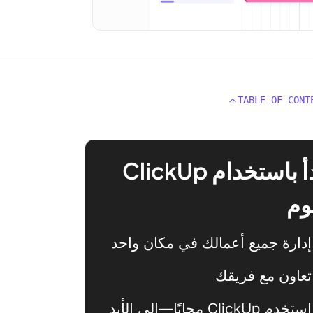
TABLE OF CONT
ابدأ باستخدام ClickUp
وم
إدارة جميع أعمالك في مكان واحد
تعاون مع فريقك
استخدم ClickUp مجانًا—إلى الأبد