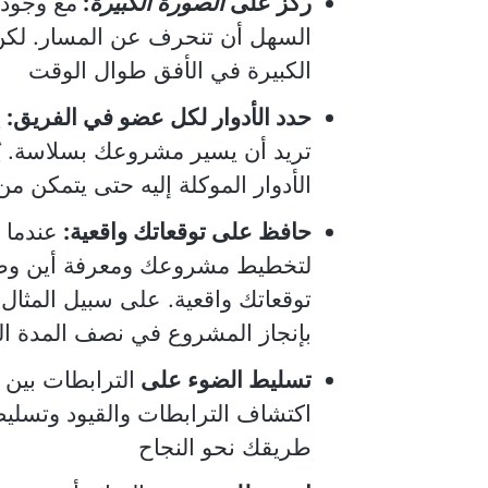
ركز على
الصورة الكبيرة
:
مع وجود 
السهل أن تنحرف عن المسار. لكن
الكبيرة في الأفق طوال الوقت
حدد الأدوار لكل عضو في الفريق:
ي
تريد أن يسير مشروعك بسلاسة. ي
الأدوار الموكلة إليه حتى يتمكن من
حافظ على توقعاتك واقعية:
عندما 
لتخطيط مشروعك ومعرفة أين وص
توقعاتك واقعية. على سبيل المثا
بإنجاز المشروع في نصف المدة ال
تسليط الضوء على
الترابطات بين 
اكتشاف الترابطات والقيود وتسلي
طريقك نحو النجاح