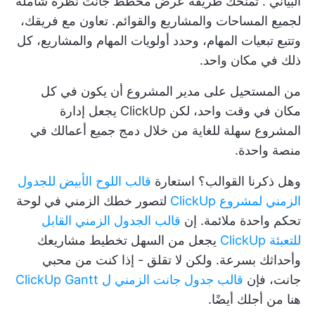
البياني
. تمنحك طريقة عرض مخطط جانت نظرة شاملة
لجميع المساحات والمشاريع والقوائم. تعاون مع فريقك،
وتتبع تبعيات المهام، وحدد أولويات المهام والمشاريع، كل
ذلك في مكان واحد.
من المستحيل على مدير المشروع أن يكون في كل
مكان في وقت واحد، لكن ClickUp يجعل إدارة
المشروع سهلة للغاية من خلال دمج جميع أعمالك في
منصة واحدة.
وهل ذكرنا القوالب؟ استعارة
قالب اللوح الأبيض للجدول
الزمني لمشروع ClickUp
لتصور خطك الزمني في لوحة
تحكم واحدة ملائمة. إن
قالب الجدول الزمني القابل
للتعبئة ClickUp
يجعل من السهل تخطيط مشاريعك
وأحداثك بسرعة. ولكن لا تقلق - إذا كنت من محبي
جانت، فإن
قالب جدول جانت الزمني ل ClickUp Gantt
هنا من أجلك أيضًا.