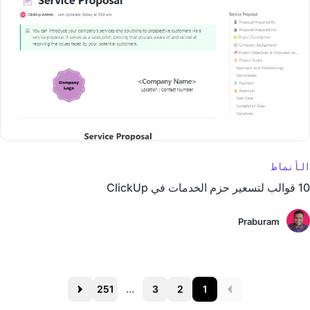
الأنماط
10 قوالب لتسعير حزم الخدمات في ClickUp
Praburam
251
...
3
2
1
Next
Prev