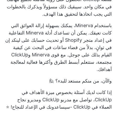
في مكان واحد. سيبقيك ذلك مسؤولاً ويذكرك بالخطوات
التي يجب اتخاذها لتحقيق هذا الهدف.
باستخدام Minerva، يمكنك بسهولة إزالة العوائق التي
كانت تعيقك. يمكن أن تساعدك أدلة Minerva التفاعلية
في إعداد متجر Shopify أو تحديث حسابك على لينكد إن
في ثوانٍ، بدلاً من قضاء ساعات في البحث عن كيفية
القيام بذلك على جوجل. مع قوى Minerva وClickUp
مجتمعة، ستتعلم أبسط الطرق وأكثرها فعالية لمعالجة
أهدافك.
والآن، من منكم مستعد للبدء؟ 🙋
إذا كانت لديك أسئلة بخصوص ميزة الأهداف في
ClickUp، تواصل مع
مدربو ClickUp ومديرو نجاح
العملاء في ClickUp
-سيساعدونك في الإعداد للنجاح! ⭐️