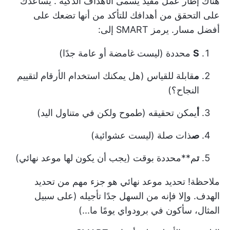
هناك إطار عمل مفيد يسمى
الأهداف الذكية
. يساعدك
على التحقق من أهدافك للتأكد من أنها تضعك على
أفضل مسار. يرمز SMART إلى:
S
محددة (ليست غامضة أو عامة جدًا)
م
قابلة للقياس (هل يمكنك استخدام الأرقام لتقييم
النجاح؟)
أ
يمكن تحقيقه (طموح ولكن في متناول اليد)
ص
ذات صلة (ليست عشوائية)
ت
م**محددة بوقت (يجب أن يكون لها موعد نهائي)
ملاحظة! تحديد موعد نهائي هو جزء مهم من تحديد
الهدف. وإلا فإنه من السهل جدًا تأجيله (على سبيل
المثال، سأكون في برودواي يومًا ما...)