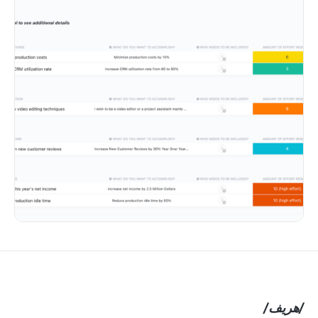
/هريف/