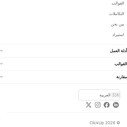
القوالب
التكاملات
من نحن
استيراد
أدلة العمل
القوالب
مقارنة
Twitter
Instagram
Facebook
LinkedIn
ClickUp
2026
©