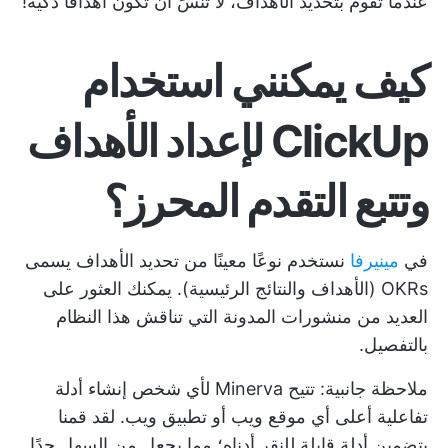
عندما تقوم بتحديد الأهداف، لا تنسَ أن تكون أهدافًا ذكية!
كيف يمكنني استخدام
ClickUp لإعداد الأهداف
وتتبع التقدم المحرز؟
في
مينيرفا
نستخدم نوعًا معينًا من تحديد الأهداف يسمى
OKRs (الأهداف والنتائج الرئيسية). يمكنك العثور على
العديد من منشورات المدونة التي تناقش هذا النظام
بالتفصيل.
ملاحظة جانبية: تتيح Minerva لأي شخص إنشاء أدلة
تفاعلية أعلى أي موقع ويب أو تطبيق ويب. لقد قمنا
بتضمين أدلة قابلة للنقر أدناه؛ مما يجعل من السهل جدًا