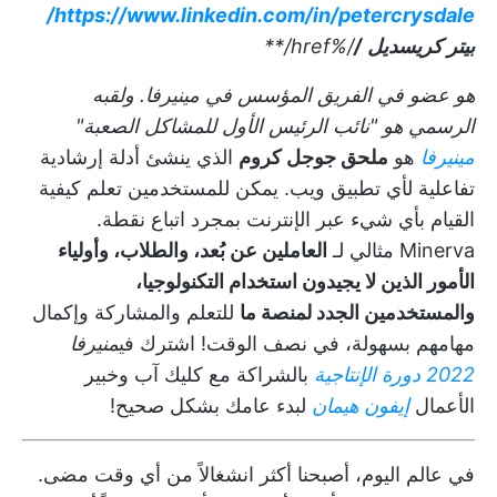
https://www.linkedin.com/in/petercrysdale/
بيتر كريسديل
/
/%href/**
هو عضو في الفريق المؤسس في مينيرفا. ولقبه
الرسمي هو "نائب الرئيس الأول للمشاكل الصعبة"
مينيرفا
هو
ملحق جوجل كروم
الذي ينشئ أدلة إرشادية
تفاعلية لأي تطبيق ويب. يمكن للمستخدمين تعلم كيفية
القيام بأي شيء عبر الإنترنت بمجرد اتباع نقطة.
Minerva مثالي لـ
العاملين عن بُعد، والطلاب، وأولياء
الأمور الذين لا يجيدون استخدام التكنولوجيا،
والمستخدمين الجدد لمنصة ما
للتعلم والمشاركة وإكمال
مهامهم بسهولة، في نصف الوقت! اشترك في
منيرفا
2022 دورة الإنتاجية
بالشراكة مع كليك آب وخبير
الأعمال
إيفون هيمان
لبدء عامك بشكل صحيح!
في عالم اليوم، أصبحنا أكثر انشغالاً من أي وقت مضى.