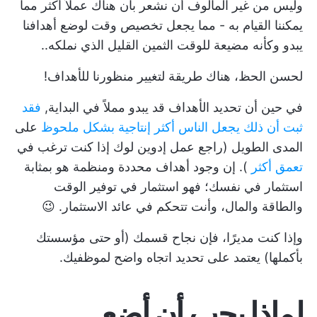
وليس من غير المألوف أن نشعر بأن هناك عملاً أكثر مما
يمكننا القيام به - مما يجعل تخصيص وقت لوضع أهدافنا
يبدو وكأنه مضيعة للوقت الثمين القليل الذي نملكه..
لحسن الحظ، هناك طريقة لتغيير منظورنا للأهداف!
في حين أن تحديد الأهداف قد يبدو مملاً في البداية,
فقد
ثبت أن ذلك يجعل الناس أكثر إنتاجية بشكل ملحوظ
على
المدى الطويل (راجع عمل إدوين لوك إذا كنت ترغب في
تعمق أكثر
). إن وجود أهداف محددة ومنظمة هو بمثابة
استثمار في نفسك؛ فهو استثمار في توفير الوقت
والطاقة والمال، وأنت تتحكم في عائد الاستثمار. 😉
وإذا كنت مديرًا، فإن نجاح قسمك (أو حتى مؤسستك
بأكملها) يعتمد على تحديد اتجاه واضح لموظفيك.
لماذا يجب أن أضع