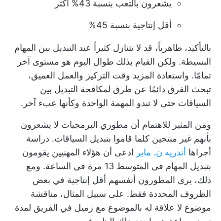
يشعرون بالتعب بنسبة 43% أكثر
أقل إنتاجية بنسبة 45%
بالتأكيد، ظاهرياً، قد لا تتنازل كثيراً عند التبديل بين المهام
البسيطة. ولكن القيام بذلك طوال اليوم هو مستوى آخر
تمامًا. واستعادة المزيد
وقت التركيز
والعمل العميق،
تبحث الفرق دائمًا عن طرق لمكافحة التبديل بين
السياقات حتى لا تبدو المهمة الواحدة وكأنها عبء آخر.
ومن المثير للاهتمام أن مطوري البرمجيات لا يشعرون
بأنهم غير منتجين كلما قاموا بتبديل السياقات. دراسة
أجراها
أندريه ن. ماير
ادعى أن هؤلاء المهنيين يقومون
بتبديل المهام في المتوسط 13 مرة في الساعة. ومع
ذلك، يرى المطورون أنفسهم أقل إنتاجية في بعض
الظروف المحددة فقط. على سبيل المثال، مناقشة
موضوع لا علاقة له بالموضوع مع زميل في الفريق لمدة