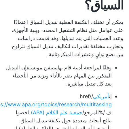
السياق؟
يمكن أن تختلف التكلفة الفعلية لتبديل السياق اعتمادًا
على عوامل مثل نظام التشغيل المحدد، وبنية الأجهزة،
وعدد العمليات التي يتم تبديلها. وقد قدمت دراسات
وتجارب مختلفة تقديرات لتكاليف تبديل السياق تتراوح
بين بضع ثوانٍ وعشرات الميكروثانية.
وفقًا لمراجعة أدبية قام بها
ستيفن مونسل
فإن التبديل
المتكرر بين المهام يضر بالأداء ويزيد من الأخطاء
بعد كل تبديل مباشرة.
إن
أمريكي
/href/
ps://www.apa.org/topics/research/multitasking
ف /%المرجع/
جمعية علم الكلام (APA)
لخصوا
نتائج أبحاث متعددة حول تكلفة تبديل السياق.
وأوضحوا أن الدماغ البشري (الذاكرة العاملة) لم