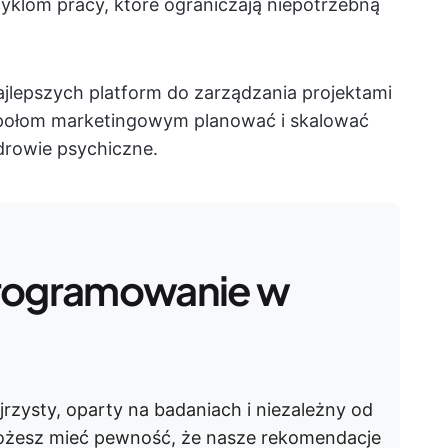
yklom pracy, które ograniczają niepotrzebną
ajlepszych platform do zarządzania projektami
połom marketingowym planować i skalować
drowie psychiczne.
programowanie w
jrzysty, oparty na badaniach i niezależny od
ożesz mieć pewność, że nasze rekomendacje