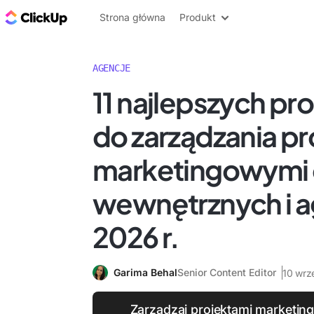
ClickUp Blog
Strona główna
Produkt
AGENCJE
11 najlepszych p
do zarządzania pr
marketingowymi d
wewnętrznych i a
2026 r.
Garima Behal
Senior Content Editor
10 wrz
Zarządzaj projektami marketin