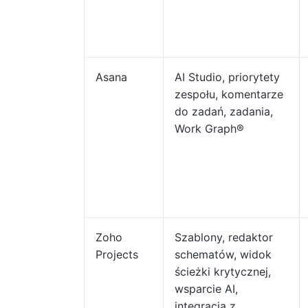
Asana
AI Studio, priorytety
zespołu, komentarze
do zadań, zadania,
Work Graph®
Zoho
Szablony, redaktor
Projects
schematów, widok
ścieżki krytycznej,
wsparcie AI,
integracja z