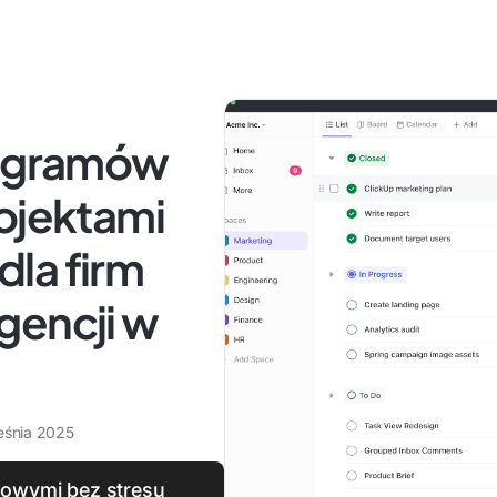
rogramów
ojektami
la firm
gencji w
eśnia 2025
gowymi bez stresu