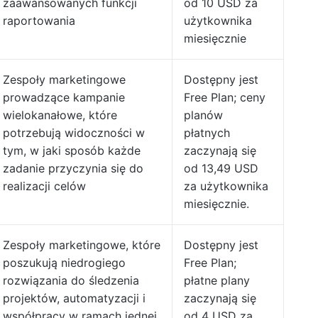
zaawansowanych funkcji
od 10 USD za
raportowania
użytkownika
miesięcznie
Zespoły marketingowe
Dostępny jest
prowadzące kampanie
Free Plan; ceny
wielokanałowe, które
planów
potrzebują widoczności w
płatnych
tym, w jaki sposób każde
zaczynają się
zadanie przyczynia się do
od 13,49 USD
realizacji celów
za użytkownika
miesięcznie.
Zespoły marketingowe, które
Dostępny jest
poszukują niedrogiego
Free Plan;
rozwiązania do śledzenia
płatne plany
projektów, automatyzacji i
zaczynają się
współpracy w ramach jednej
od 4 USD za