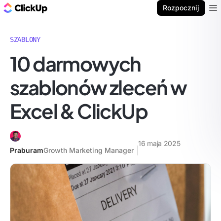
ClickUp Blog
Rozpocznij
Ope
SZABLONY
10 darmowych
szablonów zleceń w
Excel & ClickUp
16 maja 2025
Praburam
Growth Marketing Manager