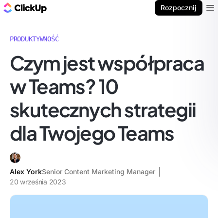
ClickUp Blog
Rozpocznij
Ope
PRODUKTYWNOŚĆ
Czym jest współpraca
w Teams? 10
skutecznych strategii
dla Twojego Teams
Alex York
Senior Content Marketing Manager
20 września 2023