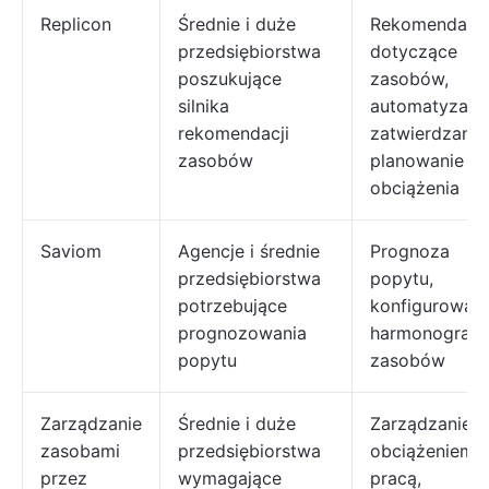
Replicon
Średnie i duże
Rekomendacj
przedsiębiorstwa
dotyczące
poszukujące
zasobów,
silnika
automatyzacj
rekomendacji
zatwierdzania
zasobów
planowanie
obciążenia
Saviom
Agencje i średnie
Prognoza
przedsiębiorstwa
popytu,
potrzebujące
konfigurowaln
prognozowania
harmonogram
popytu
zasobów
Zarządzanie
Średnie i duże
Zarządzanie
zasobami
przedsiębiorstwa
obciążeniem
przez
wymagające
pracą,