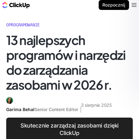
ClickUp Blog
Rozpocznij
Ope
OPROGRAMOWANIE
13 najlepszych
programów i narzędzi
do zarządzania
zasobami w 2026 r.
3 sierpnia 2025
Garima Behal
Senior Content Editor
Skutecznie zarządzaj zasobami dzięki
ClickUp