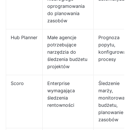
oprogramowania
do planowania
zasobów
Hub Planner
Małe agencje
Prognoza
potrzebujące
popytu,
narzędzia do
konfigurowaln
śledzenia budżetu
procesy
projektów
Scoro
Enterprise
Śledzenie
wymagająca
marży,
śledzenia
monitorowani
rentowności
budżetu,
planowanie
zasobów