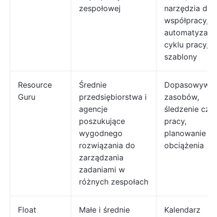
zespołowej
narzędzia do
współpracy,
automatyzacj
cyklu pracy,
szablony
Resource
Średnie
Dopasowywan
Guru
przedsiębiorstwa i
zasobów,
agencje
śledzenie cza
poszukujące
pracy,
wygodnego
planowanie
rozwiązania do
obciążenia
zarządzania
zadaniami w
różnych zespołach
Float
Małe i średnie
Kalendarz