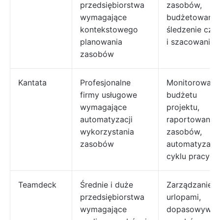
przedsiębiorstwa
zasobów,
wymagające
budżetowanie
kontekstowego
śledzenie cza
planowania
i szacowanie
zasobów
Kantata
Profesjonalne
Monitorowani
firmy usługowe
budżetu
wymagające
projektu,
automatyzacji
raportowanie
wykorzystania
zasobów,
zasobów
automatyzacj
cyklu pracy
Teamdeck
Średnie i duże
Zarządzanie
przedsiębiorstwa
urlopami,
wymagające
dopasowywan