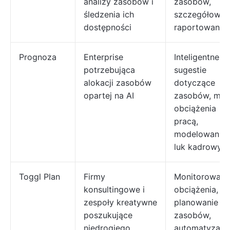
analizy zasobów i
zasobów,
śledzenia ich
szczegółowe
dostępności
raportowanie
Prognoza
Enterprise
Inteligentne
potrzebująca
sugestie
alokacji zasobów
dotyczące
opartej na AI
zasobów, ma
obciążenia
pracą,
modelowanie
luk kadrowyc
Toggl Plan
Firmy
Monitorowani
konsultingowe i
obciążenia,
zespoły kreatywne
planowanie
poszukujące
zasobów,
niedrogiego
automatyzacj