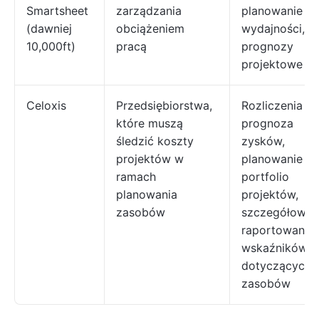
Smartsheet
zarządzania
planowanie
(dawniej
obciążeniem
wydajności,
10,000ft)
pracą
prognozy
projektowe
Celoxis
Przedsiębiorstwa,
Rozliczenia i
które muszą
prognoza
śledzić koszty
zysków,
projektów w
planowanie
ramach
portfolio
planowania
projektów,
zasobów
szczegółowe
raportowanie
wskaźników K
dotyczących
zasobów