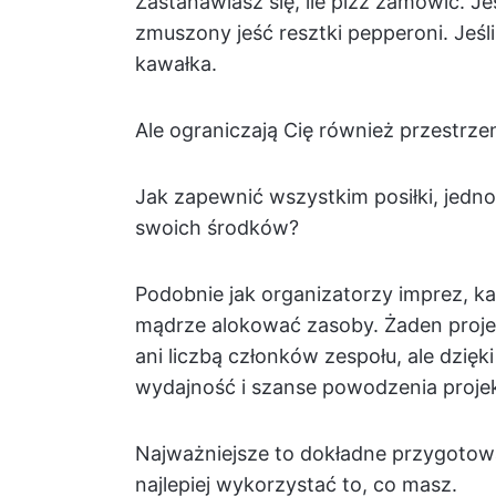
Zastanawiasz się, ile pizz zamówić. Je
zmuszony jeść resztki pepperoni. Jeśl
kawałka.
Ale ograniczają Cię również przestrzeni
Jak zapewnić wszystkim posiłki, jed
swoich środków?
Podobnie jak organizatorzy imprez, ka
mądrze alokować zasoby. Żaden proje
ani liczbą członków zespołu, ale dzi
wydajność i szanse powodzenia projek
Najważniejsze to dokładne przygotow
najlepiej wykorzystać to, co masz.