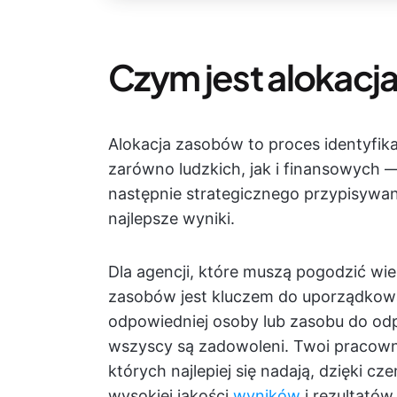
Czym jest alokac
Alokacja zasobów to proces identyfi
zarówno ludzkich, jak i finansowych —
następnie strategicznego przypisywan
najlepsze wyniki.
Dla agencji, które muszą pogodzić wie
zasobów jest kluczem do uporządkow
odpowiedniej osoby lub zasobu do od
wszyscy są zadowoleni. Twoi pracown
których najlepiej się nadają, dzięki c
wysokiej jakości
wyników
i rezultatów.