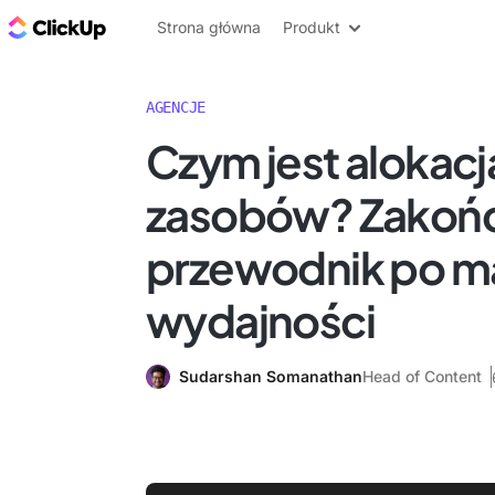
ClickUp Blog
Strona główna
Produkt
AGENCJE
Czym jest alokacj
zasobów? Zakoń
przewodnik po m
wydajności
Sudarshan Somanathan
Head of Content