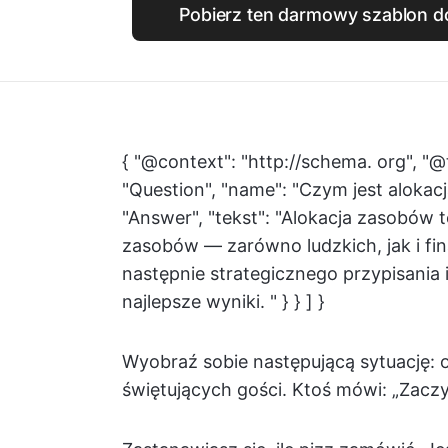
Pobierz ten darmowy szablon d
{ "@context": "http://schema. org", "@
"Question", "name": "Czym jest alokac
"Answer", "tekst": "Alokacja zasobów 
zasobów — zarówno ludzkich, jak i f
następnie strategicznego przypisania
najlepsze wyniki. " } } ] }
Wyobraź sobie następującą sytuację: o
świętujących gości. Ktoś mówi: „Zac