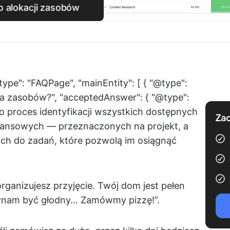
o alokacji zasobów
type": "FAQPage", "mainEntity": [ { "@type":
ja zasobów?", "acceptedAnswer": { "@type":
to proces identyfikacji wszystkich dostępnych
Zac
inansowych — przeznaczonych na projekt, a
 ich do zadań, które pozwolą im osiągnąć
rganizujesz przyjęcie. Twój dom jest pełen
zynam być głodny… Zamówmy pizzę!”.