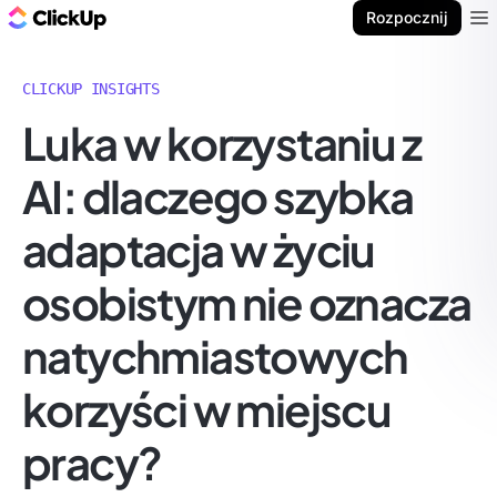
ClickUp Blog
Rozpocznij
Ope
CLICKUP INSIGHTS
Luka w korzystaniu z
AI: dlaczego szybka
adaptacja w życiu
osobistym nie oznacza
natychmiastowych
korzyści w miejscu
pracy?