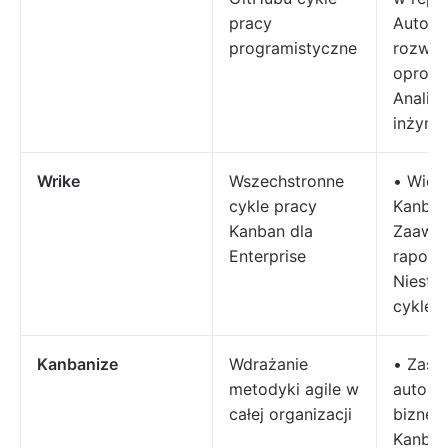
pracy
Automa
programistyczne
rozwoj
oprogr
Anality
inżynie
Wrike
Wszechstronne
• Widok
cykle pracy
Kanban
Kanban dla
Zaawa
Enterprise
raport
Niesta
cykle 
Kanbanize
Wdrażanie
• Zasa
metodyki agile w
automa
całej organizacji
biznes
Kanban