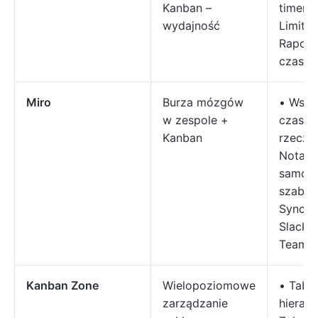
Kanban –
timer 
wydajność
Limity 
Raport
czasu 
Miro
Burza mózgów
• Wspó
w zespole +
czasie
Kanban
rzeczy
Notatk
samopr
szablo
Synchr
Slackie
Teams
Kanban Zone
Wielopoziomowe
• Tabli
zarządzanie
hierarc