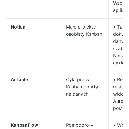
Współp
aplikac
Notion
Małe projekty i
• Tabli
osobisty Kanban
dokume
danych
szablo
Niesta
cykle 
Airtable
Cykl pracy
• Reko
Kanban oparty
relacyj
na danych
widokó
Automa
połącz
KanbanFlow
Pomodoro +
• Wbu