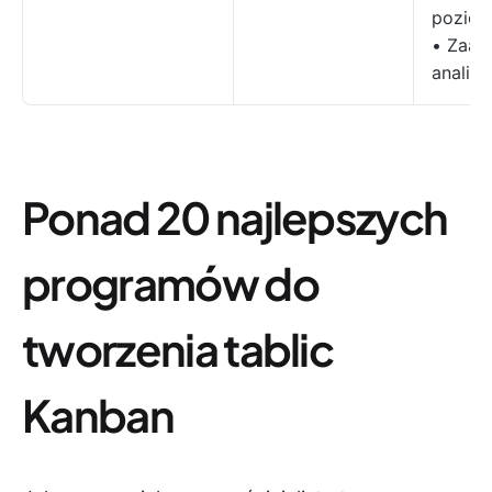
poziom
• Zaa
anality
Ponad 20 najlepszych
programów do
tworzenia tablic
Kanban