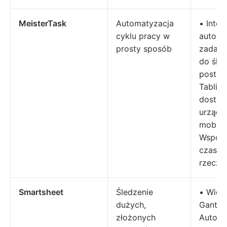
MeisterTask
Automatyzacja
• Intel
cyklu pracy w
automa
prosty sposób
zadań 
do śle
postęp
Tablice
dostos
urządz
mobiln
Współp
czasie
rzeczy
Smartsheet
Śledzenie
• Wido
dużych,
Gantt +
złożonych
Automa