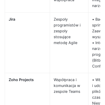
narzęd
Jira
Zespoły
• Backl
programistów i
sprint
zespoły
Zaawa
stosujące
wyszuk
metodę Agile
• Integ
narzęd
progra
(Bitbuc
Conflu
Zoho Projects
Współpraca i
• Wbud
komunikacja w
i udost
zespole Teams
plików
czasu 
Niesta