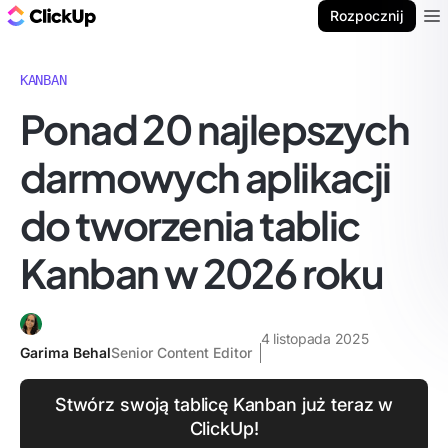
ClickUp Blog
Rozpocznij
Ope
KANBAN
Ponad 20 najlepszych
darmowych aplikacji
do tworzenia tablic
Kanban w 2026 roku
4 listopada 2025
Garima Behal
Senior Content Editor
Stwórz swoją tablicę Kanban już teraz w
ClickUp!