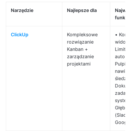
Narzędzie
Najlepsze dla
Najważ
funkcj
ClickUp
Kompleksowe
• Konf
rozwiązanie
widok t
Kanban +
Limity 
zarządzanie
automa
projektami
Pulpity
nawiga
śledze
Dokume
zadani
system
Głębok
(Slack,
Google