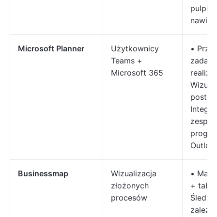
pulpity
nawiga
Microsoft Planner
Użytkownicy
• Przyd
Teams +
zadań i
Microsoft 365
realizac
Wizual
postęp
Integra
zespoła
progr
Outloo
Businessmap
Wizualizacja
• Mapy
złożonych
+ tabl
procesów
Śledze
zależno