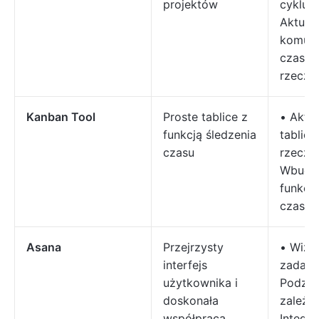
projektów
cyklu p
Aktuali
komuni
czasie
rzeczy
Kanban Tool
Proste tablice z
• Aktua
funkcją śledzenia
tablicy
czasu
rzeczy
Wbudo
funkcja
czasu 
Asana
Przejrzysty
• Wizua
interfejs
zadań 
użytkownika i
Podzad
doskonała
zależno
współpraca
Integr