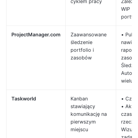
cyklem pracy
Zależno
WIP • 
portfol
ProjectManager.com
Zaawansowane
• Pulpi
śledzenie
nawiga
portfolio i
raport
zasobów
zasob
Śledze
Automa
wielu 
Taskworld
Kanban
• Czat 
stawiający
• Aktua
komunikację na
czasie
pierwszym
rzeczy
miejscu
Wizual
zadań