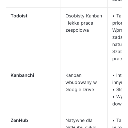
Todoist
Osobisty Kanban
• Tabli
i lekka praca
prioryt
zespołowa
Wprow
zadań 
natura
Szablo
pracy
Kanbanchi
Kanban
• Integ
wbudowany w
innymi 
Google Drive
• Śled
• Wykr
down i 
ZenHub
Natywne dla
• Tabl
GitHubu cykle
w repo