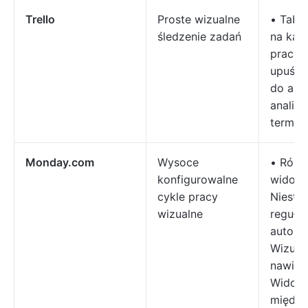
Trello
Proste wizualne
• Tabli
śledzenie zadań
na kar
pracy p
upuść 
do auto
analizy
termin
Monday.com
Wysoce
• Różn
konfigurowalne
widoki
cykle pracy
Niesta
wizualne
reguły
automa
Wizualn
nawiga
Widoc
między