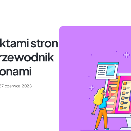
ktami stron
przewodnik
blonami
27 czerwca 2023