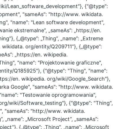
/wiki/Lean_software_development"}, {"@type":
opment", "sameAs": "http://www. wikidata.
ing", "name": "Lean software development",
anie ekstremalne”, „sameAs”: „https://en.
ng”}, {„@type”: „Thing”, „name”: „Extreme
wikidata. org/entity/Q209711”}, {„@type”:
eAs”: „https://en. wikipedia.
Thing", "name": "Projektowanie graficzne",
entity/Q185925"}, {"@type": "Thing", "name":
ps://en. wikipedia. org/wiki/Google_Search"},
rka Google", "sameAs": "http://www. wikidata.
, "name": "Testowanie oprogramowania",
 org/wiki/Software_testing"}, {"@type": "Thing",
 "sameAs": "http://www. wikidata.
”, „name”: „Microsoft Project”, „sameAs”:
roject”}, {„@type”: „Thing”, „name”: „Microsoft