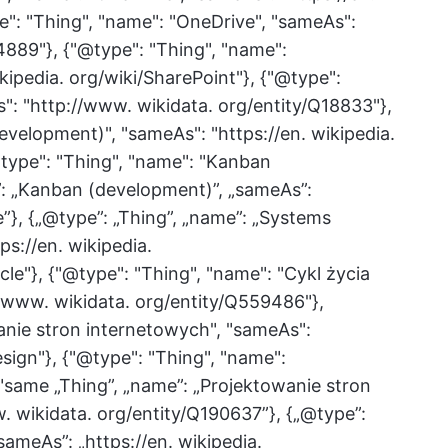
e": "Thing", "name": "OneDrive", "sameAs":
4889"}, {"@type": "Thing", "name":
kipedia. org/wiki/SharePoint"}, {"@type":
": "http://www. wikidata. org/entity/Q18833"},
evelopment)", "sameAs": "https://en. wikipedia.
type": "Thing", "name": "Kanban
”: „Kanban (development)”, „sameAs”:
”}, {„@type”: „Thing”, „name”: „Systems
ps://en. wikipedia.
le"}, {"@type": "Thing", "name": "Cykl życia
/www. wikidata. org/entity/Q559486"},
anie stron internetowych", "sameAs":
esign"}, {"@type": "Thing", "name":
"same „Thing”, „name”: „Projektowanie stron
. wikidata. org/entity/Q190637”}, {„@type”:
ameAs”: „https://en. wikipedia.