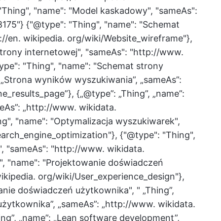
 "Thing", "name": "Model kaskadowy", "sameAs":
8175"} {"@type": "Thing", "name": "Schemat
://en. wikipedia. org/wiki/Website_wireframe"},
trony internetowej", "sameAs": "http://www.
ype": "Thing", "name": "Schemat strony
. „Strona wyników wyszukiwania”, „sameAs”:
ne_results_page”}, {„@type”: „Thing”, „name”:
As”: „http://www. wikidata.
ng", "name": "Optymalizacja wyszukiwarek",
Search_engine_optimization"}, {"@type": "Thing",
, "sameAs": "http://www. wikidata.
g", "name": "Projektowanie doświadczeń
ikipedia. org/wiki/User_experience_design"},
anie doświadczeń użytkownika", " „Thing”,
żytkownika”, „sameAs”: „http://www. wikidata.
ing”, „name”: „Lean software development”,