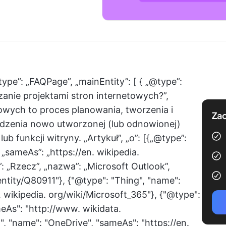
type”: „FAQPage”, „mainEntity”: [ { „@type”:
zanie projektami stron internetowych?”,
owych to proces planowania, tworzenia i
Zac
dzenia nowo utworzonej (lub odnowionej)
ub funkcji witryny. „Artykuł”, „o”: [{„@type”:
 „sameAs”: „https://en. wikipedia.
: „Rzecz”, „nazwa”: „Microsoft Outlook”,
ntity/Q80911"}, {"@type": "Thing", "name":
. wikipedia. org/wiki/Microsoft_365"}, {"@type":
eAs": "http://www. wikidata.
", "name": "OneDrive", "sameAs": "https://en.