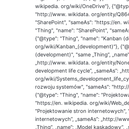
wikipedia. org/wiki/OneDrive"}, {"@typ
"http://www. wikidata. org/entity/Q86
"SharePoint", "sameAs": "https://en. wi
"Thing", "name": "SharePoint", "sameAs
{"@type": "Thing", "name": "Kanban (d
org/wiki/Kanban_(development)"}, {"@
(development)", "same „Thing”, „name
„http://www. wikidata. org/entity/None
development life cycle”, „sameAs”: „htt
org/wiki/Systems_development_life_cyc
rozwoju systemów", "sameAs": "http:/
{"@type": "Thing", "name": "Projektow
"https://en. wikipedia. org/wiki/Web_d
"Projektowanie stron internetowych", 
internetowych”, „sameAs”: „http://www
„Thing”, „name”: „Model kaskadowy”, „s