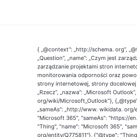
{ „@context”: „http://schema. org”, „@
„Question”, „name”: „Czym jest zarząd
zarządzanie projektami stron internet
monitorowania odporności oraz powo
strony internetowej, strony docelowej l
„Rzecz”, „nazwa”: „Microsoft Outlook”,
org/wiki/Microsoft_Outlook”}, {„@type”
„sameAs”: „http://www. wikidata. org/e
"Microsoft 365", "sameAs": "https://en
"Thing", "name": "Microsoft 365", "sam
org/entity/Q775811"}, {"@type": "Thing