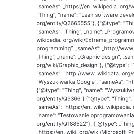
„sameAs”: „https://en. wikipedia. org
"Thing", "name": "Lean software devel
org/entity/Q2665555"}, {"@type": "Th
"sameAs": „Thing”, „name”: „Programow
wikipedia. org/wiki/Extreme_programmi
programming”, „sameAs”: „http://www. 
„Thing”, „name”: „Graphic design”, „sam
org/wiki/Graphic_design"}, {"@type": "
"sameAs": "http://www. wikidata. org/
"Wyszukiwarka Google", "sameAs": "htt
{"@type": "Thing", "name": "Wyszukiwa
org/entity/Q9366"} {"@type": "Thing"
"sameAs": "https://en. wiki. wikipedia.
"name": "Testowanie oprogramowania",
org/entity/Q188522"}, {„@type”: „Thing
„https://en. wiki. org/wiki/Microsoft_P