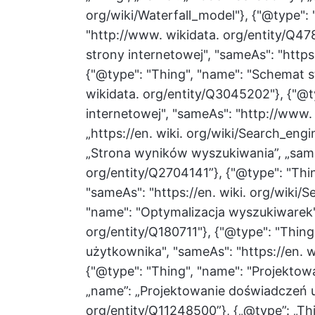
org/wiki/Waterfall_model"}, {"@type":
"http://www. wikidata. org/entity/Q47
strony internetowej", "sameAs": "https
{"@type": "Thing", "name": "Schemat s
wikidata. org/entity/Q3045202"}, {"@t
internetowej", "sameAs": "http://www
„https://en. wiki. org/wiki/Search_engi
„Strona wyników wyszukiwania”, „same
org/entity/Q2704141”}, {"@type": "Thi
"sameAs": "https://en. wiki. org/wiki/
"name": "Optymalizacja wyszukiwarek"
org/entity/Q180711"}, {"@type": "Thin
użytkownika", "sameAs": "https://en. w
{"@type": "Thing", "name": "Projektow
„name”: „Projektowanie doświadczeń u
org/entity/Q11248500”}, {„@type”: „Th