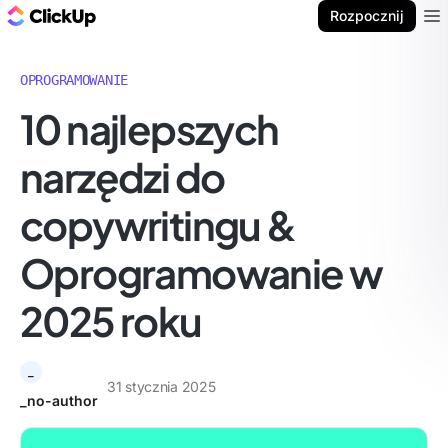
ClickUp Blog
Rozpocznij
Ope
OPROGRAMOWANIE
10 najlepszych
narzędzi do
copywritingu &
Oprogramowanie w
2025 roku
_
31 stycznia 2025
_no-author