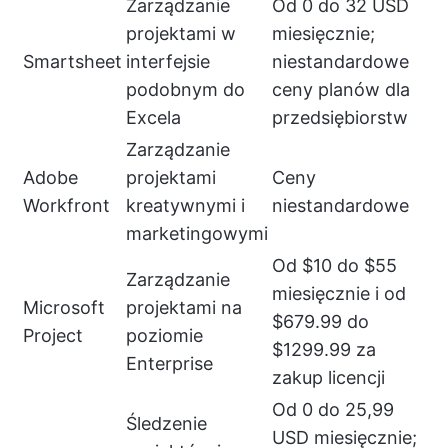
Zarządzanie
Od 0 do 32 USD
projektami w
miesięcznie;
Smartsheet
interfejsie
niestandardowe
podobnym do
ceny planów dla
Excela
przedsiębiorstw
Zarządzanie
Adobe
projektami
Ceny
Workfront
kreatywnymi i
niestandardowe
marketingowymi
Od $10 do $55
Zarządzanie
miesięcznie i od
Microsoft
projektami na
$679.99 do
Project
poziomie
$1299.99 za
Enterprise
zakup licencji
Od 0 do 25,99
Śledzenie
USD miesięcznie;