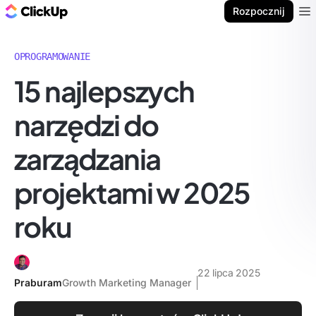
ClickUp Blog
Rozpocznij
Ope
OPROGRAMOWANIE
15 najlepszych
narzędzi do
zarządzania
projektami w 2025
roku
22 lipca 2025
Praburam
Growth Marketing Manager