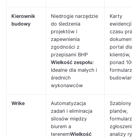
Kierownik
Niedrogie narzędzie
Karty
budowy
do śledzenia
ewidencji
projektów i
czasu pracy
zapewnienia
dokumentac
zgodności z
portal dla
przepisami BHP
klientów,
Wielkość zespołu:
ponad 100
Idealne dla małych i
formularzy
średnich
budowlanyc
wykonawców
Wrike
Automatyzacja
Szablony
zadań i eliminacja
planów,
silosów między
formularze
biurem a
zgłoszeniow
terenem
Wielkość
analizy ryz