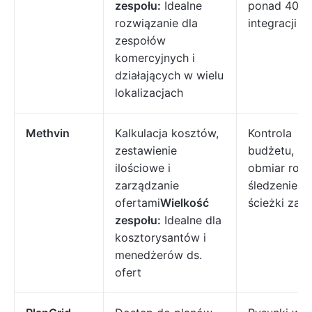
zespołu:
Idealne
ponad 400
rozwiązanie dla
integracji
zespołów
komercyjnych i
działających w wielu
lokalizacjach
Methvin
Kalkulacja kosztów,
Kontrola
zestawienie
budżetu,
ilościowe i
obmiar robó
zarządzanie
śledzenie
ofertami
Wielkość
ścieżki zad
zespołu:
Idealne dla
kosztorysantów i
menedżerów ds.
ofert