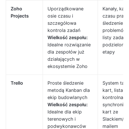
Zoho
Uporządkowane
Kanały, kart
Projects
osie czasu i
czasu pracy
szczegółowa
śledzenie
kontrola zadań
problemów,
Wielkość zespołu:
listy zadań
Idealne rozwiązanie
podzielone 
dla zespołów już
etapy
działających w
ekosystemie Zoho
Trello
Proste śledzenie
System tabli
metodą Kanban dla
kart, lista
ekip budowlanych
kontrolna,
Wielkość zespołu:
synchroniza
Idealne dla ekip
kart ze
terenowych i
Slackiem/e-
podwykonawców
mailem