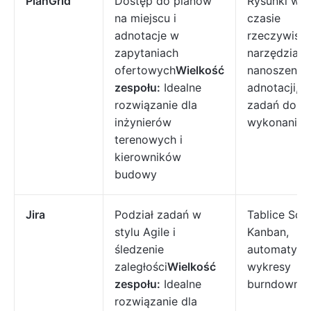
PlanGrid
Dostęp do planów
Rysunki w
na miejscu i
czasie
adnotacje w
rzeczywist
zapytaniach
narzędzia d
ofertowych
Wielkość
nanoszenia
zespołu:
Idealne
adnotacji, li
rozwiązanie dla
zadań do
inżynierów
wykonania
terenowych i
kierowników
budowy
Jira
Podział zadań w
Tablice Scr
stylu Agile i
Kanban,
śledzenie
automatyzac
zaległości
Wielkość
wykresy
zespołu:
Idealne
burndown
rozwiązanie dla