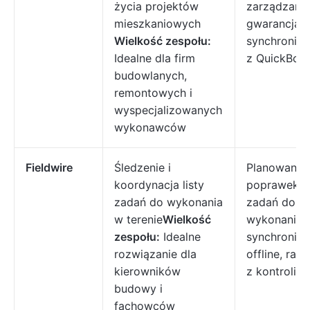
życia projektów
zarządzanie
mieszkaniowych
gwarancjami
Wielkość zespołu:
synchroniza
Idealne dla firm
z QuickBoo
budowlanych,
remontowych i
wyspecjalizowanych
wykonawców
Fieldwire
Śledzenie i
Planowanie
koordynacja listy
poprawek, l
zadań do wykonania
zadań do
w terenie
Wielkość
wykonania,
zespołu:
Idealne
synchroniza
rozwiązanie dla
offline, rap
kierowników
z kontroli
budowy i
fachowców