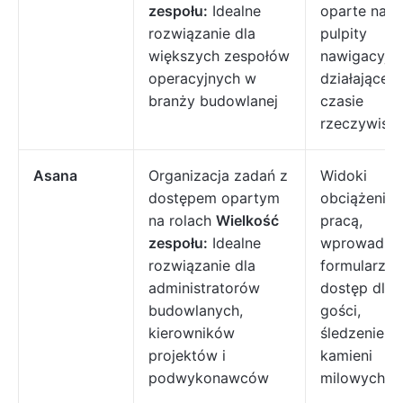
zespołu:
Idealne
oparte na AI
rozwiązanie dla
pulpity
większych zespołów
nawigacyjn
operacyjnych w
działające 
branży budowlanej
czasie
rzeczywist
Asana
Organizacja zadań z
Widoki
dostępem opartym
obciążenia
na rolach
Wielkość
pracą,
zespołu:
Idealne
wprowadza
rozwiązanie dla
formularzy,
administratorów
dostęp dla
budowlanych,
gości,
kierowników
śledzenie
projektów i
kamieni
podwykonawców
milowych