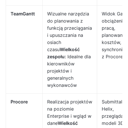
TeamGantt
Wizualne narzędzia
Widok Gantt
do planowania z
obciążenie
funkcją przeciągania
pracą,
i upuszczania na
planowanie
osiach
kosztów,
czasu
Wielkość
synchroniza
zespołu:
Idealne dla
z Procore
kierowników
projektów i
generalnych
wykonawców
Procore
Realizacja projektów
Submittals, 
na poziomie
Helix,
Enterprise i wgląd w
przeglądark
dane
Wielkość
modeli 3D,