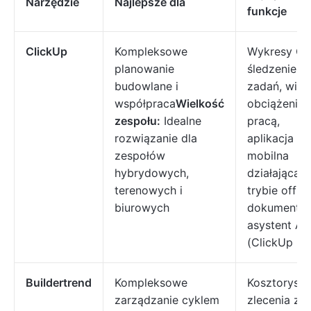
Narzędzie
Najlepsze dla
funkcje
ClickUp
Kompleksowe
Wykresy Gan
planowanie
śledzenie
budowlane i
zadań, wid
współpraca
Wielkość
obciążenia
zespołu:
Idealne
pracą,
rozwiązanie dla
aplikacja
zespołów
mobilna
hybrydowych,
działająca 
terenowych i
trybie offlin
biurowych
dokumenty,
asystent AI
(ClickUp Bra
Buildertrend
Kompleksowe
Kosztorysy,
zarządzanie cyklem
zlecenia zm