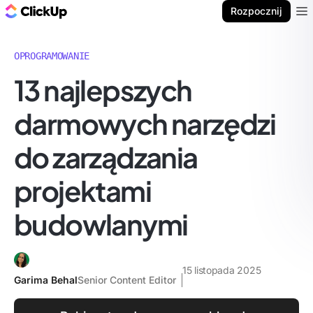
ClickUp Blog
Rozpocznij
Ope
OPROGRAMOWANIE
13 najlepszych
darmowych narzędzi
do zarządzania
projektami
budowlanymi
15 listopada 2025
Garima Behal
Senior Content Editor