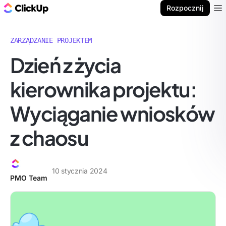
ClickUp Blog
Rozpocznij
Ope
ZARZĄDZANIE PROJEKTEM
Dzień z życia
kierownika projektu:
Wyciąganie wniosków
z chaosu
10 stycznia 2024
PMO Team