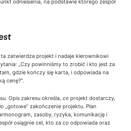
punkt odniesienia, na podstawie którego zespół
est
rta zatwierdza projekt i nadaje kierownikowi
tania: „Czy powinniśmy to zrobić i kto jest za
 tam, gdzie kończy się karta, i odpowiada na
aką cenę?”.
esu. Opis zakresu określa,
co
projekt dostarczy,
ło „gotowe” zakończenie projektu. Plan
rmonogram, zasoby, ryzyka, komunikację i
espół osiągnie cel, kto za co odpowiada oraz