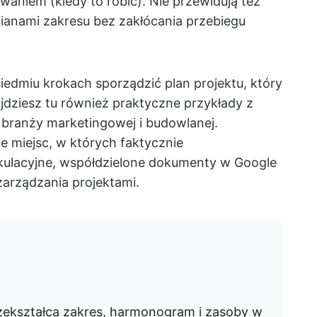
aniem (kiedy to robić). Nie przewidują też
ianami zakresu bez zakłócania przebiegu
edmiu krokach sporządzić plan projektu, który
jdziesz tu również praktyczne przykłady z
 z branży marketingowej i budowlanej.
miejsc, w których faktycznie
kulacyjne, współdzielone dokumenty w Google
arządzania projektami.
rzekształca zakres, harmonogram i zasoby w