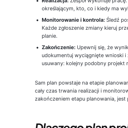
Realizacja:
Zespół wykonuje pracę. 
określającym, kto, co i kiedy ma w
Monitorowanie i kontrola:
Śledź po
Każde zgłoszenie zmiany kieruj prz
planie.
Zakończenie:
Upewnij się, że wyni
udokumentuj wyciągnięte wnioski i z
usuwany: kolejny podobny projekt ro
Sam plan powstaje na etapie planowan
cały czas trwania realizacji i monitoro
zakończeniem etapu planowania, jest 
Dlaczego plan pro