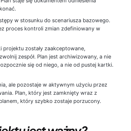
Plan staje się dokumentem odniesienia
ykonać.
stępy w stosunku do scenariusza bazowego.
ez proces kontroli zmian zdefiniowany w
ki projektu zostały zaakceptowane,
wolnij zespół. Plan jest archiwizowany, a nie
zpocznie się od niego, a nie od pustej kartki.
ia, ale pozostaje w aktywnym użyciu przez
wania. Plan, który jest zamknięty wraz z
planem, który szybko zostaje porzucony.
jektu jest ważny?