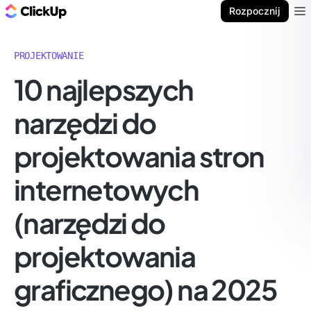
ClickUp Blog
Rozpocznij
Ope
PROJEKTOWANIE
10 najlepszych
narzędzi do
projektowania stron
internetowych
(narzędzi do
projektowania
graficznego) na 2025