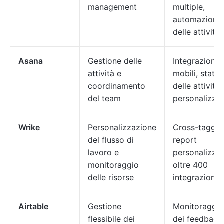
management
multiple,
automazioni
delle attività
Asana
Gestione delle
Integrazioni,
attività e
mobili, stati
coordinamento
delle attività
del team
personalizzat
Wrike
Personalizzazione
Cross-taggin
del flusso di
report
lavoro e
personalizzat
monitoraggio
oltre 400
delle risorse
integrazioni
Airtable
Gestione
Monitoraggio
flessibile dei
dei feedback