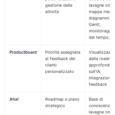
gestione delle
lavagne onlin
attività
mappe mental
diagrammi di
Gantt,
monitoraggio
del tempo, c
Productboard
Priorità assegnata
Visualizzazio
al feedback dei
della roadma
clienti
approfondime
personalizzato
sull'IA,
integrazione 
feedback
Aha!
Roadmap e piano
Base di
strategico
conoscenza,
lavagne onlin