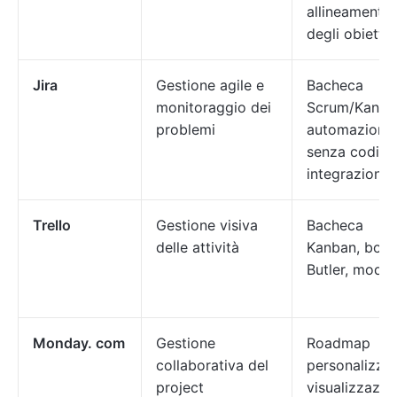
allineamento
degli obiettiv
Jira
Gestione agile e
Bacheca
monitoraggio dei
Scrum/Kanba
problemi
automazioni
senza codice
integrazioni
Trello
Gestione visiva
Bacheca
delle attività
Kanban, bot
Butler, modell
Monday. com
Gestione
Roadmap
collaborativa del
personalizzat
project
visualizzazio