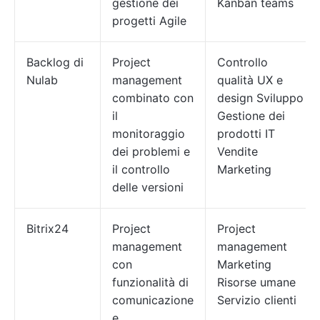
gestione dei
Kanban teams
progetti Agile
Backlog di
Project
Controllo
Nulab
management
qualità UX e
combinato con
design Sviluppo
il
Gestione dei
monitoraggio
prodotti IT
dei problemi e
Vendite
il controllo
Marketing
delle versioni
Bitrix24
Project
Project
management
management
con
Marketing
funzionalità di
Risorse umane
comunicazione
Servizio clienti
e