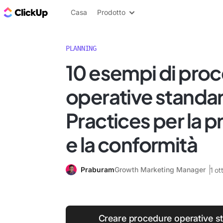
Blog di ClickUp
Casa
Prodotto
PLANNING
10 esempi di pro
operative standar
Practices per la p
e la conformità
Praburam
Growth Marketing Manager
1 o
Creare procedure operative st