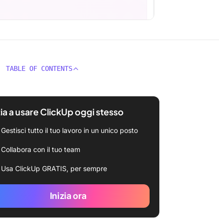
TABLE OF CONTENTS
zia a usare ClickUp oggi stesso
Gestisci tutto il tuo lavoro in un unico posto
Collabora con il tuo team
Usa ClickUp GRATIS, per sempre
Inizia ora