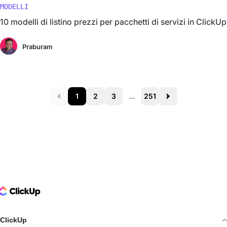
MODELLI
10 modelli di listino prezzi per pacchetti di servizi in ClickUp
Praburam
1
2
3
...
251
Prev
Next
ClickUp Logo
ClickUp