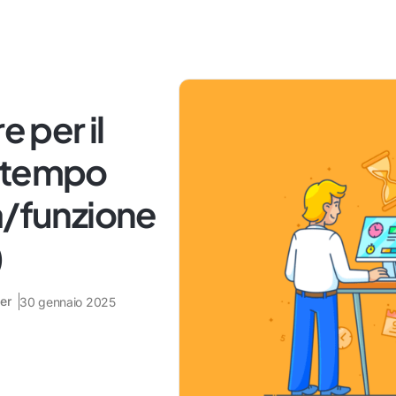
e per il
l tempo
à/funzione
)
er
30 gennaio 2025