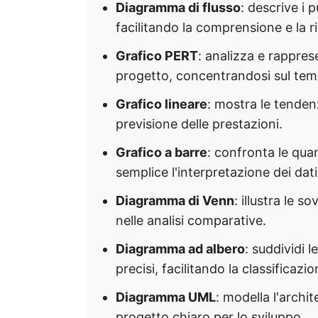
Diagramma di flusso
: descrive i p
facilitando la comprensione e la ri
Grafico PERT
: analizza e rappres
progetto, concentrandosi sul temp
Grafico lineare
: mostra le tendenz
previsione delle prestazioni. ​
Grafico a barre
: confronta le qua
semplice l'interpretazione dei dati.
Diagramma di Venn
: illustra le s
nelle analisi comparative. ​
Diagramma ad albero
: suddividi l
precisi, facilitando la classificazio
Diagramma UML
: modella l'archi
progetto chiaro per lo sviluppo. ​