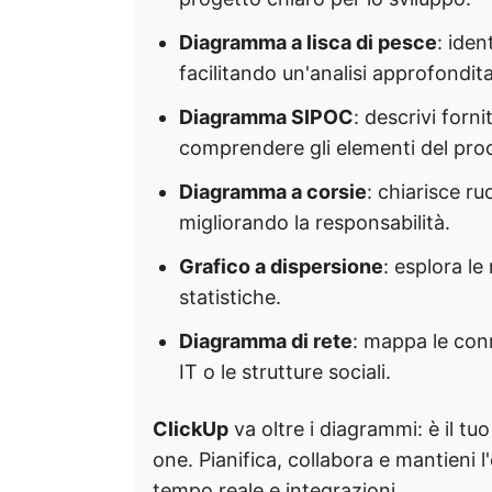
Diagramma a lisca di pesce
: iden
facilitando un'analisi approfondita 
Diagramma SIPOC
: descrivi forni
comprendere gli elementi del proc
Diagramma a corsie
: chiarisce ru
migliorando la responsabilità. ​
Grafico a dispersione
: esplora le 
statistiche. ​
Diagramma di rete
: mappa le conn
IT o le strutture sociali.
ClickUp
va oltre i diagrammi: è il t
one. Pianifica, collabora e mantieni 
tempo reale e integrazioni.