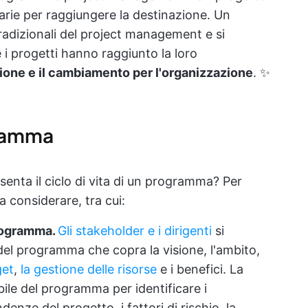
sarie per raggiungere la destinazione. Un
radizionali del project management e si
i progetti hanno raggiunto la loro
zione e il cambiamento per l'organizzazione
. ✨
ogramma
enta il ciclo di vita di un programma? Per
a considerare, tra cui:
programma.
Gli stakeholder e i dirigenti
si
 del programma che copra la visione, l'ambito,
get
,
la gestione delle risorse
e i benefici. La
ile del programma per identificare i
enze del progetto, i fattori di rischio, la