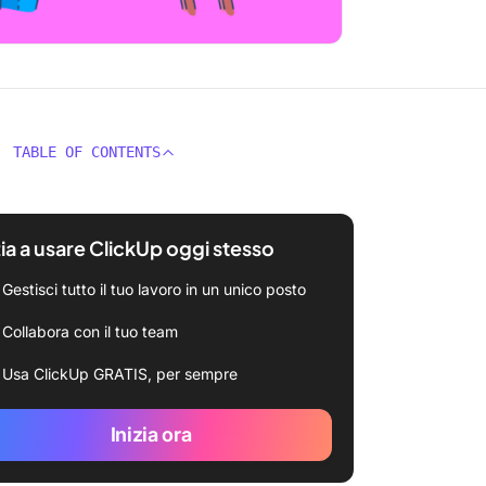
TABLE OF CONTENTS
zia a usare ClickUp oggi stesso
Gestisci tutto il tuo lavoro in un unico posto
Collabora con il tuo team
Usa ClickUp GRATIS, per sempre
Inizia ora