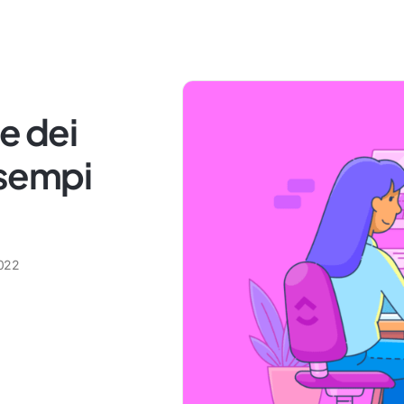
e dei
sempi
022