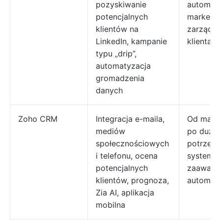
pozyskiwanie
automaty
potencjalnych
marketi
klientów na
zarządza
LinkedIn, kampanie
klientam
typu „drip”,
automatyzacja
gromadzenia
danych
Zoho CRM
Integracja e-maila,
Od małyc
mediów
po duże 
społecznościowych
potrzeb
i telefonu, ocena
systemu
potencjalnych
zaawan
klientów, prognoza,
automat
Zia AI, aplikacja
mobilna