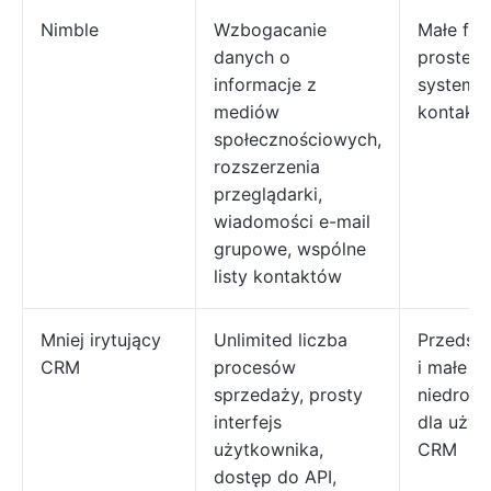
Nimble
Wzbogacanie
Małe fir
danych o
prosteg
informacje z
systemu
mediów
kontakta
społecznościowych,
rozszerzenia
przeglądarki,
wiadomości e-mail
grupowe, wspólne
listy kontaktów
Mniej irytujący
Unlimited liczba
Przedsię
CRM
procesów
i małe z
sprzedaży, prosty
niedrogi
interfejs
dla użyt
użytkownika,
CRM
dostęp do API,