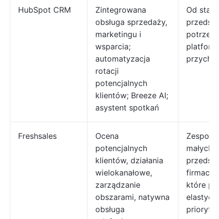
HubSpot CRM
Zintegrowana
Od star
obsługa sprzedaży,
przedsię
marketingu i
potrzebu
wsparcia;
platform
automatyzacja
przycho
rotacji
potencjalnych
klientów; Breeze AI;
asystent spotkań
Freshsales
Ocena
Zespoły
potencjalnych
małych i
klientów, działania
przedsię
wielokanałowe,
firmach ś
zarządzanie
które po
obszarami, natywna
elastycz
obsługa
prioryte