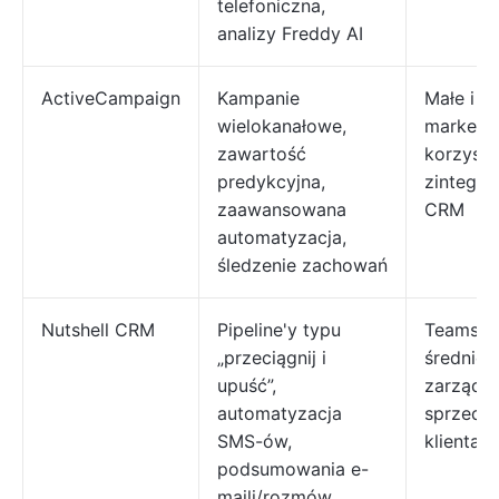
telefoniczna,
analizy Freddy AI
ActiveCampaign
Kampanie
Małe i ś
wielokanałowe,
marketi
zawartość
korzysta
predykcyjna,
zintegro
zaawansowana
CRM
automatyzacja,
śledzenie zachowań
Nutshell CRM
Pipeline'y typu
Teams z 
„przeciągnij i
średnich
upuść”,
zarządz
automatyzacja
sprzedaż
SMS-ów,
klientam
podsumowania e-
maili/rozmów