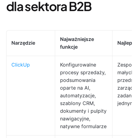
dla sektora B2B
Najważniejsze
Narzędzie
Najlepsz
funkcje
ClickUp
Konfigurowalne
Zespoły
procesy sprzedaży,
małych f
podsumowania
przedsię
oparte na AI,
zarządza
automatyzacje,
zadaniam
szablony CRM,
jednym 
dokumenty i pulpity
nawigacyjne,
natywne formularze