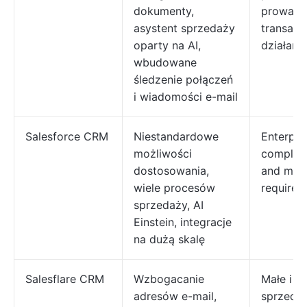
dokumenty,
prowadz
asystent sprzedaży
transakcj
oparty na AI,
działani
wbudowane
śledzenie połączeń
i wiadomości e-mail
Salesforce CRM
Niestandardowe
Enterpri
możliwości
complex 
dostosowania,
and mult
wiele procesów
requirem
sprzedaży, AI
Einstein, integracje
na dużą skalę
Salesflare CRM
Wzbogacanie
Małe i ś
adresów e-mail,
sprzedaż