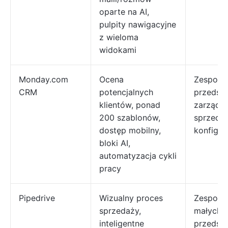
oparte na AI,
pulpity nawigacyjne
z wieloma
widokami
Monday.com
Ocena
Zespoły 
CRM
potencjalnych
przedsię
klientów, ponad
zarządza
200 szablonów,
sprzeda
dostęp mobilny,
konfigur
bloki AI,
automatyzacja cykli
pracy
Pipedrive
Wizualny proces
Zespoły
sprzedaży,
małych i
inteligentne
przedsię