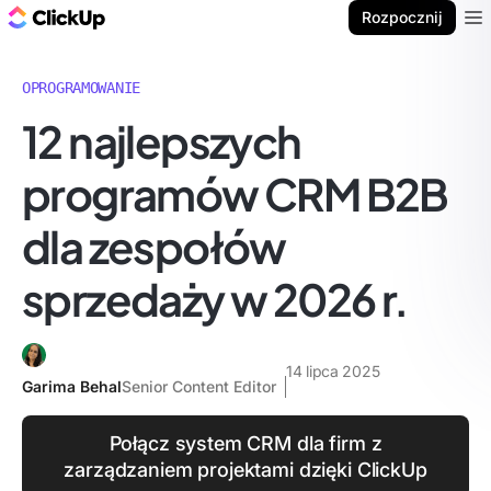
ClickUp Blog
Rozpocznij
Ope
OPROGRAMOWANIE
12 najlepszych
programów CRM B2B
dla zespołów
sprzedaży w 2026 r.
14 lipca 2025
Garima Behal
Senior Content Editor
Połącz system CRM dla firm z
zarządzaniem projektami dzięki ClickUp