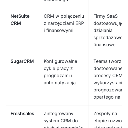
NetSuite
CRM w połączeniu
Firmy SaaS
CRM
z narzędziami ERP
dostosowujące
i finansowymi
działania
sprzedażowe i
finansowe
SugarCRM
Konfigurowalne
Teams tworząc
cykle pracy z
dostosowane
prognozami i
procesy CRM z
automatyzacją
wykorzystanie
prognozowania
opartego na AI
Freshsales
Zintegrowany
Zespoły na
system CRM do
etapie rozwoju,
obsługi sprzedaży
które potrzebuj