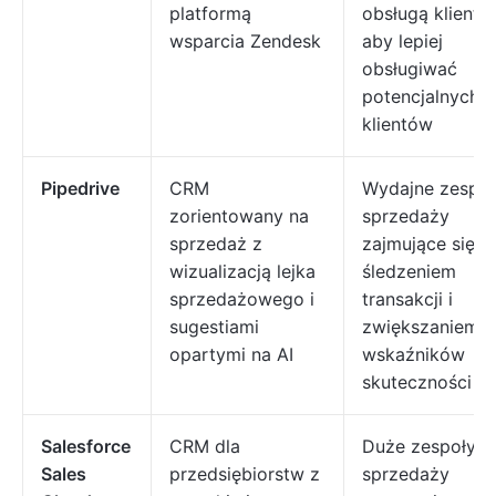
platformą
obsługą klienta,
wsparcia Zendesk
aby lepiej
obsługiwać
potencjalnych
klientów
Pipedrive
CRM
Wydajne zespoł
zorientowany na
sprzedaży
sprzedaż z
zajmujące się
wizualizacją lejka
śledzeniem
sprzedażowego i
transakcji i
sugestiami
zwiększaniem
opartymi na AI
wskaźników
skuteczności
Salesforce
CRM dla
Duże zespoły
Sales
przedsiębiorstw z
sprzedaży