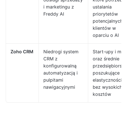
i marketingu z
ustalania
Freddy AI
priorytetów
potencjalnych
klientów w
oparciu o AI
Zoho CRM
Niedrogi system
Start-upy i mał
CRM z
oraz średnie
konfigurowalną
przedsiębiorst
automatyzacją i
poszukujące
pulpitami
elastyczności
nawigacyjnymi
bez wysokich
kosztów