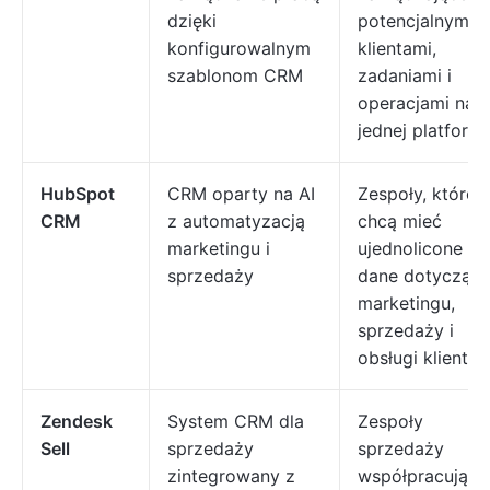
dzięki
potencjalnymi
konfigurowalnym
klientami,
szablonom CRM
zadaniami i
operacjami na
jednej platformi
HubSpot
CRM oparty na AI
Zespoły, które
CRM
z automatyzacją
chcą mieć
marketingu i
ujednolicone
sprzedaży
dane dotycząc
marketingu,
sprzedaży i
obsługi klienta
Zendesk
System CRM dla
Zespoły
Sell
sprzedaży
sprzedaży
zintegrowany z
współpracują z