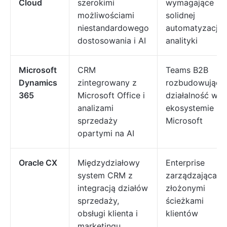
Cloud
szerokimi
wymagające
możliwościami
solidnej
niestandardowego
automatyzacji i
dostosowania i AI
analityki
Microsoft
CRM
Teams B2B
Dynamics
zintegrowany z
rozbudowujące
365
Microsoft Office i
działalność w
analizami
ekosystemie
sprzedaży
Microsoft
opartymi na AI
Oracle CX
Międzydziałowy
Enterprise
system CRM z
zarządzająca
integracją działów
złożonymi
sprzedaży,
ścieżkami
obsługi klienta i
klientów
marketingu