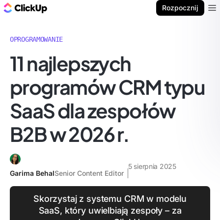
ClickUp Blog
Rozpocznij
Ope
OPROGRAMOWANIE
11 najlepszych
programów CRM typu
SaaS dla zespołów
B2B w 2026 r.
5 sierpnia 2025
Garima Behal
Senior Content Editor
Skorzystaj z systemu CRM w modelu
SaaS, który uwielbiają zespoły – za