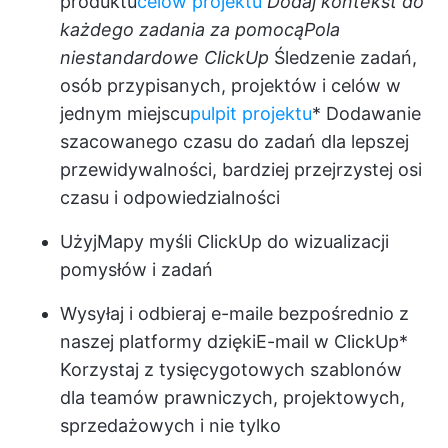
produktu
celów projektu
Dodaj kontekst do
każdego zadania za pomocą
Pola
niestandardowe ClickUp
Śledzenie zadań,
osób przypisanych, projektów i celów w
jednym miejscu
pulpit projektu
* Dodawanie
szacowanego czasu do zadań dla lepszej
przewidywalności, bardziej przejrzystej osi
czasu i odpowiedzialności
Użyj
Mapy myśli ClickUp
do wizualizacji
pomysłów i zadań
Wysyłaj i odbieraj e-maile bezpośrednio z
naszej platformy dzięki
E-mail w ClickUp
*
Korzystaj z tysięcy
gotowych szablonów
dla teamów prawniczych, projektowych,
sprzedażowych i nie tylko