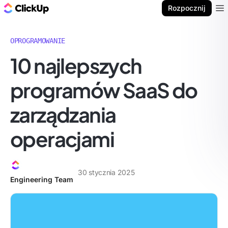
ClickUp Blog
Rozpocznij
Ope
OPROGRAMOWANIE
10 najlepszych
programów SaaS do
zarządzania
operacjami
30 stycznia 2025
Engineering Team