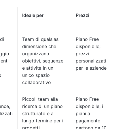
Ideale per
Prezzi
di
Team di qualsiasi
Piano Free
dimensione che
disponibile;
aggio
organizzano
prezzi
enti
obiettivi, sequenze
personalizzati
e attività in un
per le aziende
o
unico spazio
collaborativo
Piccoli team alla
Piano Free
gence,
ricerca di un piano
disponibile; i
lizzati
strutturato e a
piani a
lungo termine per i
pagamento
progetti
partono da 10