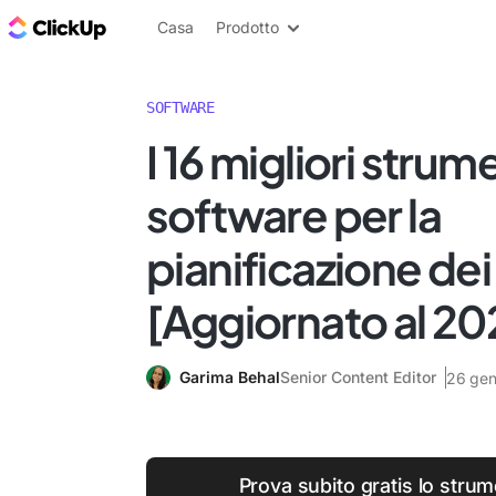
Blog di ClickUp
Casa
Prodotto
SOFTWARE
I 16 migliori strum
software per la
pianificazione dei
[Aggiornato al 20
Garima Behal
Senior Content Editor
26 gen
Prova subito gratis lo strume