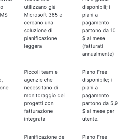
to
utilizzano già
disponibili; i
n MS
Microsoft 365 e
piani a
cercano una
pagamento
soluzione di
partono da 10
pianificazione
$ al mese
leggera
(fatturati
annualmente)
Piccoli team e
Piano Free
o,
agenzie che
disponibile; i
ione
necessitano di
piani a
monitoraggio dei
pagamento
progetti con
partono da 5,9
fatturazione
$ al mese per
integrata
utente.
Pianificazione del
Piano Free