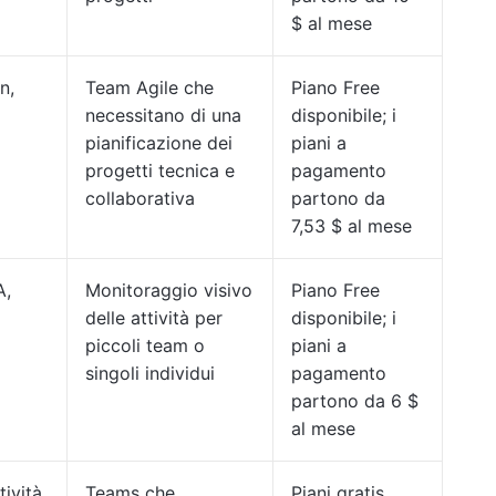
$ al mese
n,
Team Agile che
Piano Free
necessitano di una
disponibile; i
pianificazione dei
piani a
progetti tecnica e
pagamento
collaborativa
partono da
7,53 $ al mese
A,
Monitoraggio visivo
Piano Free
delle attività per
disponibile; i
piccoli team o
piani a
singoli individui
pagamento
partono da 6 $
al mese
tività
Teams che
Piani gratis