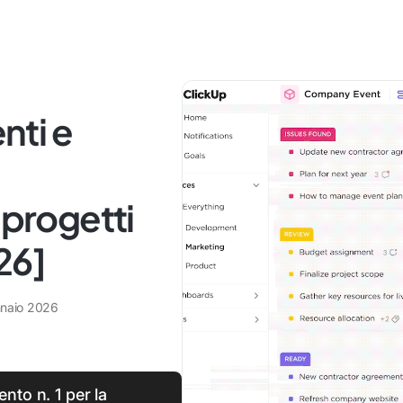
enti e
 progetti
26]
naio 2026
nto n. 1 per la