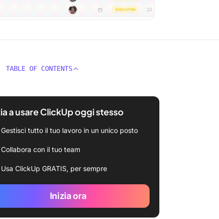
TABLE OF CONTENTS
zia a usare ClickUp oggi stesso
Gestisci tutto il tuo lavoro in un unico posto
Collabora con il tuo team
Usa ClickUp GRATIS, per sempre
Inizia ora