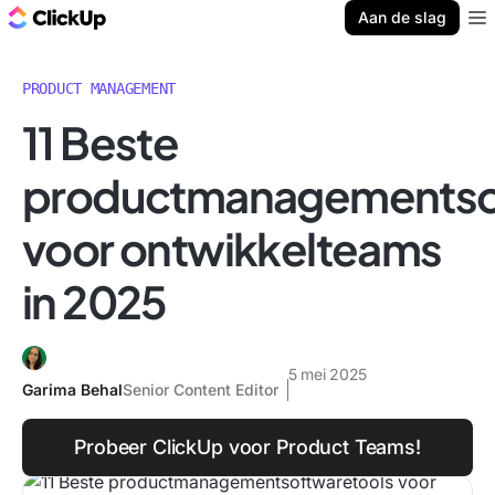
ClickUp Blog
Aan de slag
Ope
PRODUCT MANAGEMENT
11 Beste
productmanagementso
voor ontwikkelteams
in 2025
5 mei 2025
Garima Behal
Senior Content Editor
Probeer ClickUp voor Product Teams!