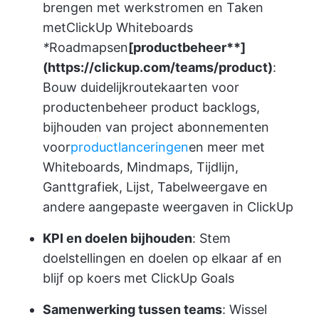
brengen met werkstromen en Taken
met
ClickUp Whiteboards
*
Roadmaps
en
[
productbeheer**]
(
https://clickup.com/teams/product
)
:
Bouw duidelijk
routekaarten voor
producten
beheer product backlogs,
bijhouden van project abonnementen
voor
productlanceringen
en meer met
Whiteboards, Mindmaps, Tijdlijn,
Ganttgrafiek, Lijst, Tabelweergave en
andere aangepaste weergaven in ClickUp
KPI en doelen bijhouden
: Stem
doelstellingen en doelen op elkaar af en
blijf op koers met ClickUp Goals
Samenwerking tussen teams
: Wissel