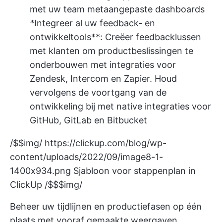
met uw team met
aangepaste dashboards
*
Integreer al uw feedback- en
ontwikkeltools**: Creëer feedbacklussen
met klanten om productbeslissingen te
onderbouwen met integraties voor
Zendesk, Intercom en Zapier. Houd
vervolgens de voortgang van de
ontwikkeling bij met native integraties voor
GitHub, GitLab en Bitbucket
/$$img/
https://clickup.com/blog/wp-
content/uploads/2022/09/image8-1-
1400x934.png
Sjabloon voor stappenplan in
ClickUp /$$$img/
Beheer uw tijdlijnen en productiefasen op één
plaats met vooraf gemaakte weergaven,