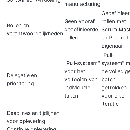
manufacturing
Gedefiniee
Geen vooraf
rollen met
Rollen en
gedefinieerde
Scrum Mas
verantwoordelijkheden
rollen
en Product
Eigenaar
"Pull-
"Pull-systeem"
systeem" m
voor het
de volledig
Delegatie en
voltooien van
batch
prioritering
individuele
getrokken
taken
voor elke
iteratie
Deadlines en tijdlijnen
voor oplevering
Continue oplevering