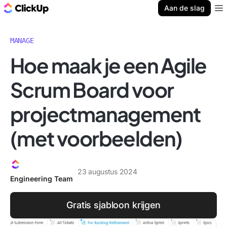
ClickUp Blog
Aan de slag
Ope
MANAGE
Hoe maak je een Agile
Scrum Board voor
projectmanagement
(met voorbeelden)
23 augustus 2024
Engineering Team
Gratis sjabloon krijgen