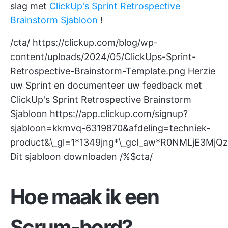
slag met
ClickUp's Sprint Retrospective
Brainstorm Sjabloon
!
/cta/
https://clickup.com/blog/wp-
content/uploads/2024/05/ClickUps-Sprint-
Retrospective-Brainstorm-Template.png
Herzie
uw Sprint en documenteer uw feedback met
ClickUp's Sprint Retrospective Brainstorm
Sjabloon
https://app.clickup.com/signup?
sjabloon=kkmvq-6319870&afdeling=techniek-
product&\_gl=1*1349jng*\_gcl_aw*R0NMLjE
Dit sjabloon downloaden /%$cta/
Hoe maak ik een
Scrum-bord?