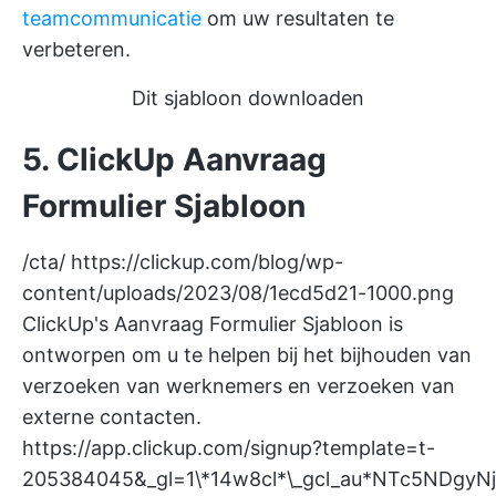
teamcommunicatie
om uw resultaten te
verbeteren.
Dit sjabloon downloaden
5. ClickUp Aanvraag
Formulier Sjabloon
/cta/
https://clickup.com/blog/wp-
content/uploads/2023/08/1ecd5d21-1000.png
ClickUp's Aanvraag Formulier Sjabloon is
ontworpen om u te helpen bij het bijhouden van
verzoeken van werknemers en verzoeken van
externe contacten.
https://app.clickup.com/signup?template=t-
205384045&_gl=1\*14w8cl*\_gcl_au*NTc5NDg