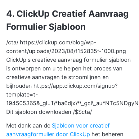
4. ClickUp Creatief Aanvraag
Formulier Sjabloon
/cta/
https://clickup.com/blog/wp-
content/uploads/2023/08/f152835f-1000.png
ClickUp's creatieve aanvraag formulier sjabloon
is ontworpen om u te helpen het proces van
creatieve aanvragen te stroomlijnen en
bijhouden
https://app.clickup.com/signup?
template=t-
194505365&_gl=1\*ba6djx\*\_gcl\_au*NTc5ND
Dit sjabloon downloaden /$$cta/
Met dank aan de
Sjabloon voor creatief
aanvraagformulier door ClickUp
het beheren