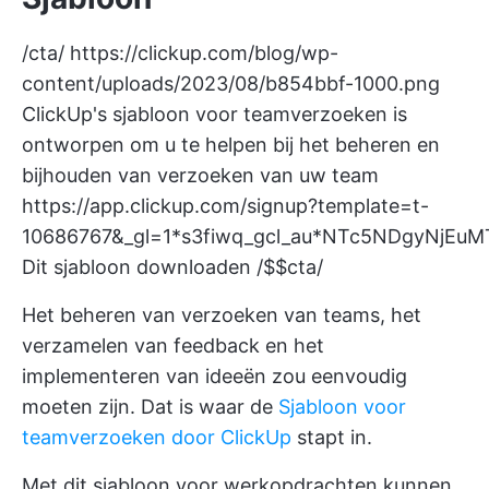
/cta/
https://clickup.com/blog/wp-
content/uploads/2023/08/b854bbf-1000.png
ClickUp's sjabloon voor teamverzoeken is
ontworpen om u te helpen bij het beheren en
bijhouden van verzoeken van uw team
https://app.clickup.com/signup?template=t-
10686767&_gl=1*s3fiwq_gcl_au*NTc5NDgyNjE
Dit sjabloon downloaden /$$cta/
Het beheren van verzoeken van teams, het
verzamelen van feedback en het
implementeren van ideeën zou eenvoudig
moeten zijn. Dat is waar de
Sjabloon voor
teamverzoeken door ClickUp
stapt in.
Met dit sjabloon voor werkopdrachten kunnen