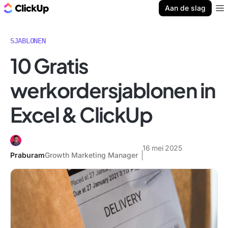
ClickUp Blog
Aan de slag
Ope
SJABLONEN
10 Gratis
werkordersjablonen in
Excel & ClickUp
16 mei 2025
Praburam
Growth Marketing Manager