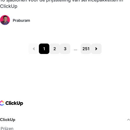
ClickUp
Praburam
1
2
3
...
251
Prev
Next
ClickUp Logo
ClickUp
Prijzen