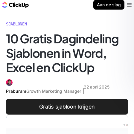
ClickUp Blog
Aan de slag
Ope
SJABLONEN
10 Gratis Dagindeling
Sjablonen in Word,
Excel en ClickUp
22 april 2025
Praburam
Growth Marketing Manager
Gratis sjabloon krijgen