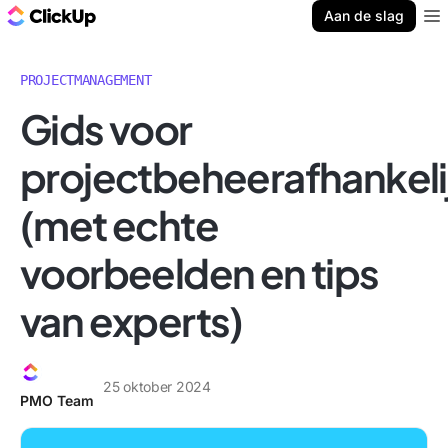
ClickUp Blog
Aan de slag
Ope
PROJECTMANAGEMENT
Gids voor
projectbeheerafhankel
(met echte
voorbeelden en tips
van experts)
25 oktober 2024
PMO Team