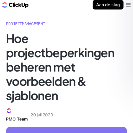
ClickUp Blog
Aan de slag
Ope
PROJECTMANAGEMENT
Hoe
projectbeperkingen
beheren met
voorbeelden &
sjablonen
20 juli 2023
PMO Team